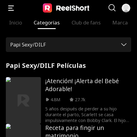
Inicio
Categorías
Club de fans
Marca
Papi Sexy/DILF
Papi Sexy/DILF Películas
¡Atención! ¡Alerta del Bebé
Adorable!
4.8M
27.7k
5 años después de perder a su hijo
durante el parto, Scarlett se casa
impulsivamente con Bobby Clark. El hijo
de su nuevo esposo, Charlie, insiste en
Receta para fingir un
llamarla "mamá". ¿Cuándo le revelará
matrimonio