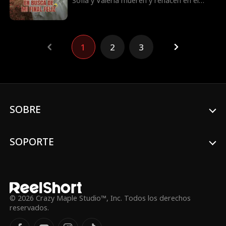
Sofía y Valeria mueren y renacen en el
pasado. Creyendo conocer el camino a la
riqueza, Valeria le roba a Sofía su
prometido. Pero Sofía también recuerda
todo y usará su segunda oportunidad
1
2
3
para salvar al hombre que realmente ama
y reescribir su destino.
SOBRE
SOPORTE
© 2026 Crazy Maple Studio™, Inc. Todos los derechos
reservados.