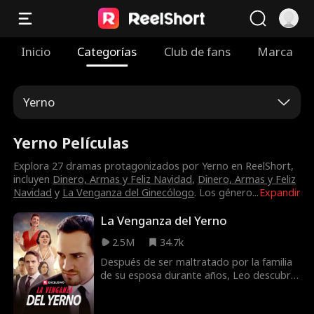
Inicio
Categorías
Club de fans
Marca
Yerno
Yerno Películas
Explora 27 dramas protagonizados por Yerno en ReelShort,
incluyen
Dinero, Armas y Feliz Navidad
,
Dinero, Armas y Feliz
Navidad
y
La Venganza del Ginecólogo
. Los género
...
Expandir
La Venganza del Yerno
2.5M
34.7k
Después de ser maltratado por la familia
de su esposa durante años, Leo descubre
que es el heredero de una gran fortuna.
¡Ahora es el momento de la venganza!