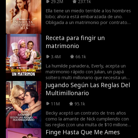
su esposo, descubre que otra mujer
29.2M
237.1k
tomó su nombre y está sembrando el
Ella tiene un miedo terrible a los hombres
caos en su vida personal y profesional.
lobo; ahora está embarazada de uno.
Obligada a un matrimonio por contrato
con el multimillonario Alfa Dominic Moon,
debe ocultar su identidad para sobrevivir.
Receta para fingir un
matrimonio
3.4M
66.1k
La humilde panadera, Everly, acepta un
matrimonio rápido con Julian, un papá
soltero multi millonario que necesita una
esposa de reemplazo para mantener
Jugando Según Las Reglas Del
custodia de su hija. Lo que comienza
Multimillonario
como un matrimonio fingido se convierte
en una receta de amor cuando descubren
11M
95.1k
sus sentimientos entre sí mientras
combaten a un némesis celoso, un ex-
Becky aceptó un contrato de tres años
prometido acosador y una ex-esposa
como la amante de Nick cumpliendo con
lunática quienes harán lo que sea para
las reglas (con una multa de $10 millones
separarlos.
por romperlas). Aún así, rompió una
Finge Hasta Que Me Ames
regla: se embarazó y enamoró, ¡solo para