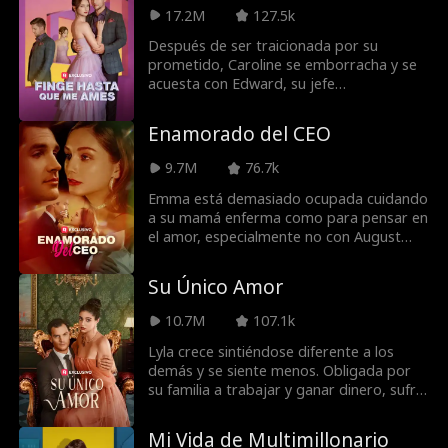
descubrir que él se casará con alguien
17.2M
127.5k
más!
Después de ser traicionada por su
prometido, Caroline se emborracha y se
acuesta con Edward, su jefe
multimillonario... ¡y se convierte en el
titular más hablado de todo el país!
Enamorado del CEO
Caroline no tiene más remedio que actuar
como la prometida de Edward. Su
9.7M
76.7k
relación falsa tiene que ser convincente
para la estricta abuela de Edward, su
Emma está demasiado ocupada cuidando
hermano traicionero.... y para ellos
a su mamá enferma como para pensar en
mismos.
el amor, especialmente no con August
Hughes, el famoso rompecorazones y
chico malo al que todo el mundo teme.
Su Único Amor
Lo que ella no sabe es que August la
estuvo esperando todo el tiempo,
10.7M
107.1k
esperando una oportunidad para
conquistar su corazón. A medida que sus
Lyla crece sintiéndose diferente a los
caminos empiezan a entrelazarse, ¿Emma
demás y se siente menos. Obligada por
encontrará el valor para confiar en él o se
su familia a trabajar y ganar dinero, sufre
arriesgará a perder su oportunidad de
de abusos todo el tiempo. El día que
encontrar la verdadera felicidad?
cumple 22 años, Lyla pide de deseo
Mi Vida de Multimillonario
encontrar al amor verdadero. Mientras