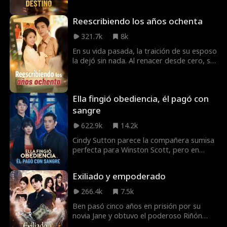
transformará su exilio en una revolución.
Ahora, la mujer que lo traicionó verá cómo
Reescribiendo los años ochenta
su imperio se derrumba, línea de código
tras línea de código.
321.7k
8k
En su vida pasada, la traición de su esposo
la dejó sin nada. Al renacer desde cero, se
niega a ser la víctima. Con una nueva
oportunidad y un espacio secreto, ¡se
acabó la chica buena!
Ella fingió obediencia, él pagó con
sangre
622.9k
14.2k
Cindy Sutton parece la compañera sumisa
perfecta para Winston Scott, pero en
secreto, ejecuta una meticulosa venganza.
Cuando regresa la prometida de Winston,
Exiliado y empoderado
Chloe Ashwood, se desata un peligroso
juego de poder, traición y corazones
266.4k
7.5k
trasplantados. Todos intentan controlar a
Ben pasó cinco años en prisión por su
los demás, pero caen en la trampa de
novia Jane y obtuvo el poderoso Riñón
otro.
Kirin. Al salir, descubre que ella se alió con