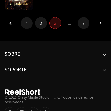
su jefe Brandon y lo traicionó.
Destrozado, empieza a trabajar para
Quincy, CEO del Grupo Dragonrise, con
quien pronto inicia un romance. Cuando su
1
2
3
...
8
pasado resurge y sus enemigos acechan,
Ben usa su nuevo poder para proteger a
los suyos y buscar justicia.
SOBRE
SOPORTE
© 2026 Crazy Maple Studio™, Inc. Todos los derechos
reservados.