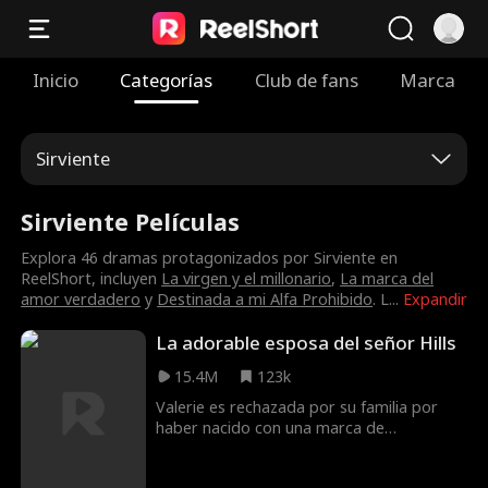
Inicio
Categorías
Club de fans
Marca
Sirviente
Sirviente Películas
Explora 46 dramas protagonizados por Sirviente en
ReelShort, incluyen
La virgen y el millonario
,
La marca del
amor verdadero
y
Destinada a mi Alfa Prohibido
. L
...
Expandir
La adorable esposa del señor Hills
15.4M
123k
Valerie es rechazada por su familia por
haber nacido con una marca de
nacimiento en la cara, pero Andrew Hils,
un atractivo y sexy billonario, se enamora