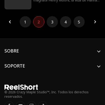
magnate Henry Moore, la vida de Hannah
Sullivan se desmoronó: acabó en prisión.
Diez meses después, dio a luz a su hijo y le
suplicó a su hermana que se lo entregara
a Henry. Al descubrir la cruel verdad, él
1
2
3
4
5
juró compensarla cuando saliera libre.
Juntos, enfrentaron a sus enemigos y
forjaron un amor inquebrantable a partir
de un pasado doloroso.
SOBRE
SOPORTE
© 2026 Crazy Maple Studio™, Inc. Todos los derechos
reservados.