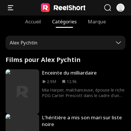
Accueil
Catégories
Marque
Alex Pychtin
Films pour Alex Pychtin
Enceinte du milliardaire
2.9M
12.9k
Mia Harper, malchanceuse, épouse le riche
PDG Carter Prescott dans le cadre d'un
marché. Leur faux mariage se transforme
rapidement en une véritable romance,
mais leur amour est mis à l'épreuve
L'héritière a mis son mari sur liste
lorsque Lily, l'impitoyable ex de Carter, ne
recule devant rien pour le reconquérir. Le
noire
drame s'intensifie lorsque Mia découvre