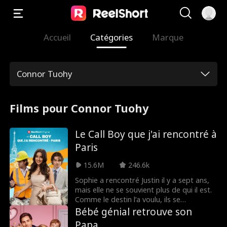
Accueil
Catégories
Marque
Connor Tuohy
Films pour Connor Tuohy
Le Call Boy que j'ai rencontré à
Paris
15.6M
246.6k
Sophie a rencontré Justin il y a sept ans,
mais elle ne se souvient plus de qui il est.
Comme le destin l’a voulu, ils se
retrouvent sept ans plus tard après une
Bébé génial retrouve son
aventure d’un soir. Elle le prend pour un
Papa