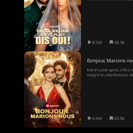
familial. Lorsque Jason la 
pas été exaucé, Alaina dema
protège, Alaina commence
8.3M
96.3k
Bonjour, Marions-n
Mariés juste après s'être 
malgré les interférences d
6.6M
65.9k