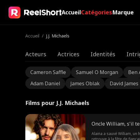
Accueil
Catégories
Marque
Accueil
/
J.J. Michaels
Acteurs
Actrices
Identités
Intr
Cameron Saffle
Samuel O Morgan
Ben 
Adam Daniel
James Oblak
David James
Films pour J.J. Michaels
Oncle William, s'il te 
Alaina a sauvé William, un h
retrouve à la fête de fiança