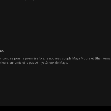
trahit, Alaina rompt les fiançailles. Mais alors que la maladie d'Alzheimer de 
nde à William de l'épouser dans le cadre d'un contrat secret d'un an. William y
 également à tomber amoureuse de lui.
ous
rencontrés pour la première fois, le nouveau couple Maya Moore et Ethan Arms
e leurs ennemis et le passé mystérieux de Maya.