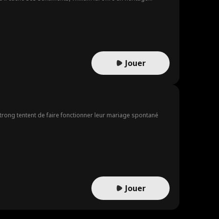
sa grand-mère s'aggrave et que son souhait de mariage n'a
 voit sa chance de gagner son cœur, et tandis qu'il la
Jouer
trong tentent de faire fonctionner leur mariage spontané
Jouer