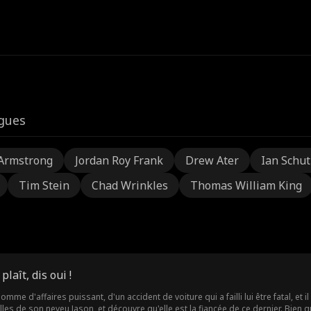
igues
Armstrong
Jordan Roy Frank
Drew Ater
Ian Schu
Tim Stein
Chad Wrinkles
Thomas William King
plaît, dis oui !
omme d'affaires puissant, d'un accident de voiture qui a failli lui être fatal, et i
illes de son neveu Jason, et découvre qu'elle est la fiancée de ce dernier. Bien q