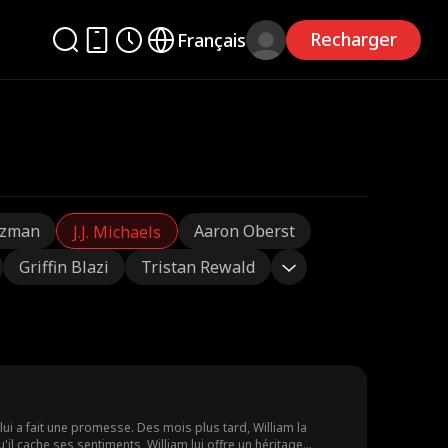
Recharger
Français
tzman
Aaron Oberst
J.J. Michaels
Griffin Blazi
Tristan Rewald
l lui a fait une promesse. Des mois plus tard, William la
u'il cache ses sentiments, William lui offre un héritage