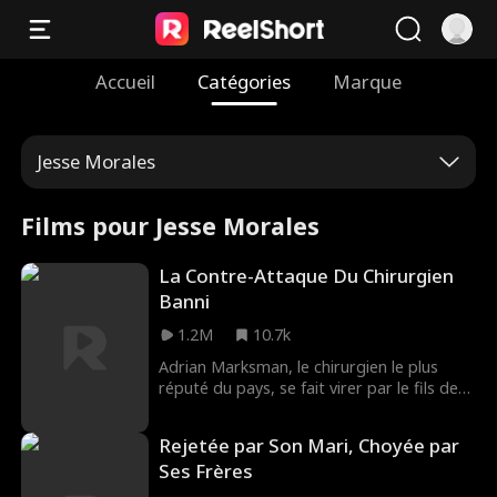
Accueil
Catégories
Marque
Jesse Morales
Films pour Jesse Morales
La Contre-Attaque Du Chirurgien
Banni
1.2M
10.7k
Adrian Marksman, le chirurgien le plus
réputé du pays, se fait virer par le fils de
son patron. Il décide alors de s'associer
avec Vivian Hart, la brillante et ambitieuse
Rejetée par Son Mari, Choyée par
directrice d'un hôpital concurrent. Cette
Ses Frères
alliance stratégique pousse son ancien
hôpital vers la faillite, et quand Preston