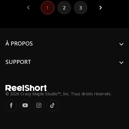
verticale non scénarisée, les fans pourront
voter lors de la finale pour choisir le
1
2
3
finaliste qui sera couronné comme La
Nouvelle ReelStar.
À PROPOS
SUPPORT
© 2026 Crazy Maple Studio™, Inc. Tous droits réservés.