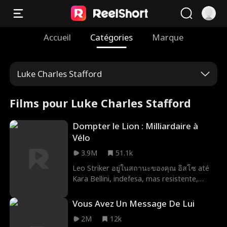
Accueil
Catégories
Marque
Luke Charles Stafford
Films pour Luke Charles Stafford
Dompter le Lion : Milliardaire à
Vélo
3.9M
51.1k
Leo Striker อยู่ในสถานะของคุณ อิสโซ até
Kara Bellini, indefesa, mas resistente,
tropeçar em seus braços. Ela acha que
escapou de um bandido só para se
Vous Avez Un Message De Lui
apaixonar por outro... mas Leo acaba
sendo um BILIONÁRIO?! O que mais ele
2M
12k
está escondendo sob as tatuagens e a