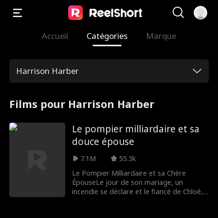
Accueil
Catégories
Marque
Harrison Harber
Films pour Harrison Harber
Le pompier milliardaire et sa
douce épouse
7.1M
55.3k
Le Pompier Milliardaire et sa Chère
ÉpouseLe jour de son mariage, un
incendie se déclare et le fiancé de Chloé,
Kevin, l'abandonne pour sauver sa demi-
sœur, Rachel, la laissant sans défense. Léo