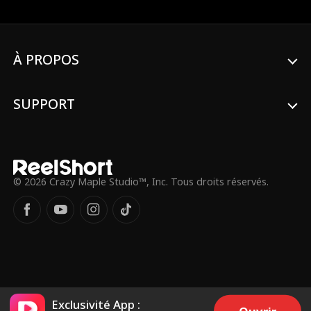
se précipite dans les flammes pour la
sauver. Pour récupérer l'héritage de sa
mère, Chloé épouse impulsivement Léo,
ignorant qu'il est en réalité un PDG
milliardaire. Au fil du temps, Léo
À PROPOS
commence à tomber amoureux de Chloé,
jusqu'à se dévouer entièrement à elle.
SUPPORT
© 2026 Crazy Maple Studio™, Inc. Tous droits réservés.
Exclusivité App :