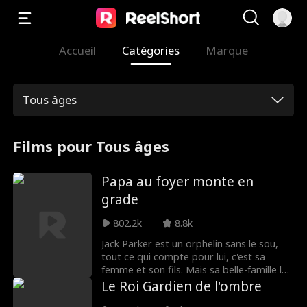
Accueil
Catégories
Marque
Tous âges
Films pour Tous âges
Papa au foyer monte en
grade
802.2k
8.8k
Jack Parker est un orphelin sans le sou,
tout ce qui compte pour lui, c'est sa
femme et son fils. Mais sa belle-famille le
déteste et fait tout pour briser son
Le Roi Gardien de l'ombre
mariage. Le jour où Jack hérite