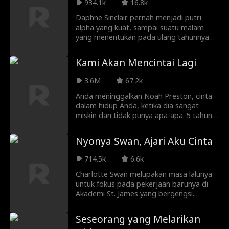
dia sekarang berkencan dengan Lucas
934.1k
16.8k
Ager. Namun, apa yang terjadi ketika
Daphne Sinclair pernah menjadi putri
kejadian tak terduga terjadi dan seluruh
alpha yang kuat, sampai suatu malam
perusahaan melihat pesan teksnya?!
yang menentukan pada ulang tahunnya
Akankah Lucas Ager memecatnya...
yang ke -18, ayahnya terbunuh dan dia
ataukah rahasia dari masa lalu mereka
menjadi tahanan. Masuki Alpha Atlas, pria
terungkap?
Kami Akan Mencintai Lagi
Daphne telah mencintai sepanjang
hidupnya, sampai dia tahu dialah orang di
3.6M
67.2k
balik pembunuhan ayahnya. Atlas adalah
setelah satu hal, balas dendam. Tapi
Anda meninggalkan Noah Preston, cinta
balas dendam itu menyakitkan ketika
dalam hidup Anda, ketika dia sangat
Anda jatuh cinta dengan putri musuh
miskin dan tidak punya apa-apa. 5 tahun
Anda. Seperti kata pepatah ... sebelum
kemudian, dia sekarang menjadi miliarder
Anda membalas dendam, ingatlah untuk
yang ingin mengakuisisi perusahaan Anda
Nyonya Swan, Ajari Aku Cinta
menggali dua kuburan.
dan membuat hidup Anda seperti neraka.
Akankah Anda mengatakan yang
714.5k
6.6k
sebenarnya kepadanya tentang alasan
Anda benar-benar meninggalkannya, atau
Charlotte Swan melupakan masa lalunya
apakah sudah terlambat untuk
untuk fokus pada pekerjaan barunya di
mendapatkan kesempatan kedua dalam
Akademi St. James yang bergengsi.
cinta?
Segalanya berubah ketika Timothy Wolfe,
raja sekolah memutuskan bahwa dia
Seseorang yang Melarikan
menginginkan DIA. Itu dilarang, itu tabu,