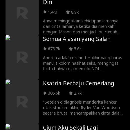
Diri
tapi terlebih lagi... Charlotte mempunyai
rahasia kelam yang bisa menghancurkan
1.4M
8.9k
mereka berdua.
Anna meninggalkan kehidupan lamanya
dan cinta lamanya ketika dia menikah
dengan Mason dan menjadi ibu rumah
tangga. Diabaikan, tidak puas, dan
Semua Alasan yang Salah
diremehkan dalam 10 tahun
pernikahannya, Anna mulai mengenang
675.7k
5.6k
hubungannya yang penuh gairah dengan
Andrea adalah orang terakhir yang harus
mantan pacarnya yang rockstar, Adrian
menulis kolom nasihat seks, mengingat
Jones. Ketika Adrian yang karismatik dan
fakta bahwa dia memiliki NOL
berbahaya muncul kembali dalam
pengalaman, tapi bos brengseknya tidak
kehidupan duniawinya, Anna terpaksa
mau mengalah! Putus asa, Andrea
menghadapi hasrat terdalamnya...dan
Ksatria Berbaju Cemerlang
mengunjungi bar lokal untuk kencan
memilih antara masa lalu dan masa kini.
darurat, namun sebaliknya, dia
305.6k
2.7k
menemukan orang asing seksi dengan
tawaran menggoda: pelajaran rayuan
"Setelah didiagnosis menderita kanker
dengan imbalan menghancurkan
otak stadium akhir, Ryder Van Woodsen
perjodohannya?!
secara brutal mencampakkan cinta dalam
hidupnya, Astrid Marie, agar dia dapat
menemukan orang lain untuk
Cium Aku Sekali Lagi
menghabiskan waktu bersama. Bertahun-