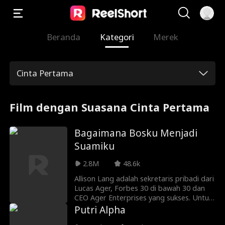
Beranda
Kategori
Merek
Cinta Pertama
Film dengan Suasana Cinta Pertama
Bagaimana Bosku Menjadi
Suamiku
2.8M
48.6k
Allison Lang adalah sekretaris pribadi dari
Lucas Ager, Forbes 30 di bawah 30 dan
CEO Ager Enterprises yang sukses. Untuk
mengusir mantan pacarnya, Kyle, Allison
Putri Alpha
mengirim pesan teks kepadanya bahwa