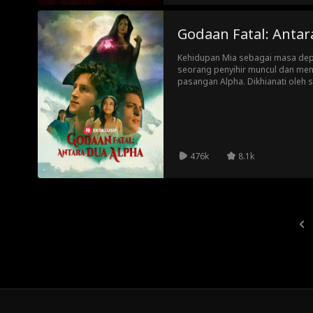
Godaan Fatal: Antar
Kehidupan Mia sebagai masa dep
seorang penyihir muncul dan me
pasangan Alpha. Dikhianati oleh s
punya uang, tanpa paket dan hami
mengaku sebagai satu -satunya cin
mempercayai orang asing misteriu
permainan berbahaya?
476k
8.1k