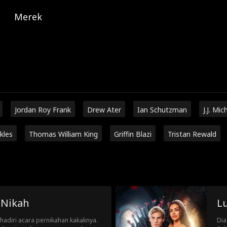
Merek
Jordan Roy Frank
Drew Ater
Ian Schutzman
J.J. Mic
kles
Thomas William King
Griffin Blazi
Tristan Rewald
 Nikah
Lu
hadiri acara pernikahan kakaknya.
Dia