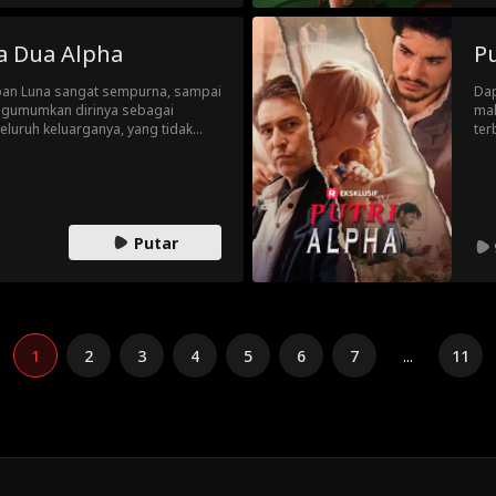
a Dua Alpha
Pu
an Luna sangat sempurna, sampai
Dap
ngumumkan dirinya sebagai
mal
eluruh keluarganya, yang tidak
ter
l, Mia bertemu alpha lain yang
tel
ta sejati. Bisakah dia
bal
s ini? Atau apakah dia pion dalam
den
den
mem
Putar
1
2
3
4
5
6
7
...
11