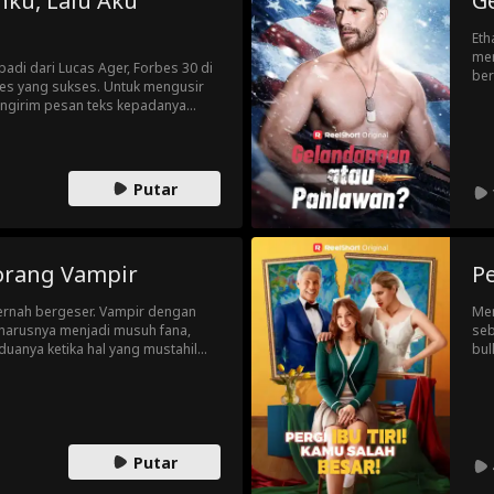
u, Lalu Aku
G
Eth
men
badi dari Lucas Ager, Forbes 30 di
ber
es yang sukses. Untuk mengusir
Eth
engirim pesan teks kepadanya
ter
engan Lucas Ager. Namun, apa
erduga terjadi dan seluruh
a?! Akankah Lucas Ager
ri masa lalu mereka terungkap?
Putar
orang Vampir
Pe
ernah bergeser. Vampir dengan
Men
eharusnya menjadi musuh fana,
seb
duanya ketika hal yang mustahil
bul
 ikatan pasangan?!
ses
sej
Cer
Putar