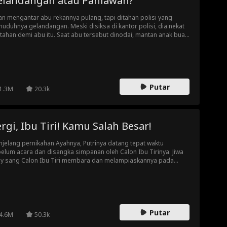
elandangan atau Pahlawan?
an mengantar abu rekannya pulang, tapi ditahan polisi yang
uduhnya gelandangan. Meski disiksa di kantor polisi, dia nekat
tahan demi abu itu. Saat abu tersebut dinodai, mantan anak buah
an yang kini Direktur BIN muncul! Akankah identitas pahlawannya
ungkap?
Putar
1.3M
20.3k
rgi, Ibu Tiri! Kamu Salah Besar!
jelang pernikahan Ayahnya, Putrinya datang tepat waktu
elum acara dan disangka simpanan oleh Calon Ibu Tirinya. Jiwa
ly sang Calon Ibu Tiri membara dan melampiaskannya pada
eorang yang seharusnya tidak dia hina dan lecehkan. Sampai
auh mana Sang Calon Ibu Tiri dalam kesalahpahaman ini? Simak
ita selengkapnya....
Putar
4.6M
50.3k