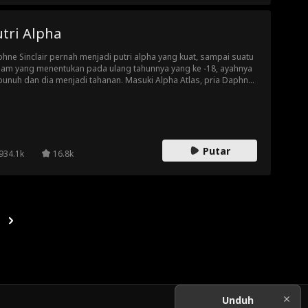
tri Alpha
hne Sinclair pernah menjadi putri alpha yang kuat, sampai suatu
am yang menentukan pada ulang tahunnya yang ke -18, ayahnya
bunuh dan dia menjadi tahanan. Masuki Alpha Atlas, pria Daphne
ah mencintai sepanjang hidupnya, sampai dia tahu dialah orang di
ik pembunuhan ayahnya. Atlas adalah setelah satu hal, balas
dam. Tapi balas dendam itu menyakitkan ketika Anda jatuh cinta
gan putri musuh Anda. Seperti kata pepatah ... sebelum Anda
balas dendam, ingatlah untuk menggali dua kuburan.
Putar
934.1k
16.8k
Unduh