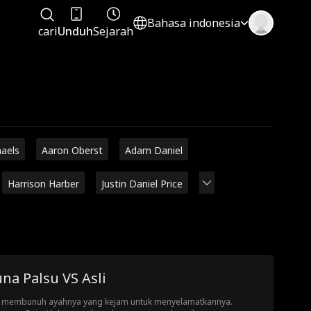
Bahasa indonesia
cari
Unduh
Sejarah
haels
Aaron Oberst
Adam Daniel
Harrison Harber
Justin Daniel Price
na Palsu VS Asli
 membunuh ayahnya yang kejam untuk menyelamatkannya.