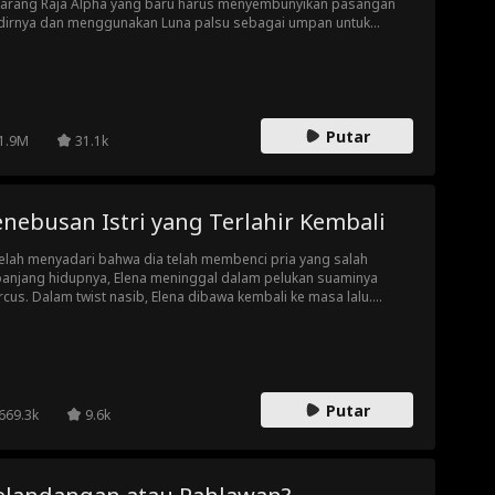
arang Raja Alpha yang baru harus menyembunyikan pasangan
dirnya dan menggunakan Luna palsu sebagai umpan untuk
indungi nyawanya. Tapi saat dia sedang bertempur, dia
emukan oleh Luna palsu dan disiksa secara brutal. Bisakah dia
tahan cukup lama untuk menyambut kembalinya Raja Alpha dan
mbalas dendam?
Putar
1.9M
31.1k
nebusan Istri yang Terlahir Kembali
elah menyadari bahwa dia telah membenci pria yang salah
anjang hidupnya, Elena meninggal dalam pelukan suaminya
cus. Dalam twist nasib, Elena dibawa kembali ke masa lalu.
um terlambat, dia masih punya waktu untuk mengubah
alanya. Dalam kehidupan ini, dia tidak akan membenci suaminya
 dia akan melindunginya dengan cara apa pun.
Putar
669.3k
9.6k