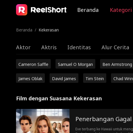
Beranda
Kategori
Beranda
/
Kekerasan
Aktor
Aktris
Identitas
Alur Cerita
Cameron Saffle
Samuel O Morgan
Ben Armstrong
James Oblak
David James
Tim Stein
Chad Wrin
Film dengan Suasana Kekerasan
Penerbangan Gagal
Eve terbang ke Hawaii untuk meng