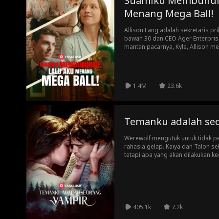
Suamiku Membunuhk
Menang Mega Ball!
Allison Lang adalah sekretaris pri
bawah 30 dan CEO Ager Enterpris
mantan pacarnya, Kyle, Allison m
bahwa dia sekarang berkencan d
yang terjadi ketika kejadian tak t
perusahaan melihat pesan teksny
memecatnya... ataukah rahasia da
1.4M
23.6k
Temanku adalah se
Werewolf mengutuk untuk tidak p
rahasia gelap. Kaiya dan Talon s
tetapi apa yang akan dilakukan ke
terjadi dan ... mereka membentuk
405.1k
7.2k