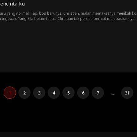
encintaiku
 baru yang normal. Tapi bos barunya, Christian, malah memaksanya menikah ko
terjebak. Yang Ella belum tahu… Christian tak pernah berniat melepaskannya.
1
2
3
4
5
6
7
...
31