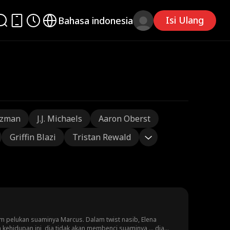
Isi Ulang
Bahasa indonesia
tzman
J.J. Michaels
Aaron Oberst
Griffin Blazi
Tristan Rewald
m pelukan suaminya Marcus. Dalam twist nasib, Elena
ehidupan ini, dia tidak akan membenci suaminya ... dia