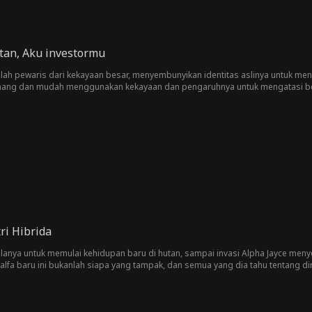
tan, Aku investormu
ah pewaris dari kekayaan besar, menyembunyikan identitas aslinya untuk meni
nang dan mudah menggunakan kekayaan dan pengaruhnya untuk mengatasi berbagai
at Miko hampir meraih kesuksesan, Kayra mengetahui bahwa dia telah bersel
lagi, berbicara kasar padanya, meremehkan semua yang telah Kayra lakukan un
mutuskan untuk bangkit dan merebut kembali posisinya sebagai pewaris mil
ri tindakannya, membuatnya menyesali segala yang telah dilakukannya.
ri Hibrida
lanya untuk memulai kehidupan baru di hutan, sampai invasi Alpha Jayce men
alfa baru ini bukanlah siapa yang tampak, dan semua yang dia tahu tentang d
dia bahkan tidak bisa mempercayai dirinya sendiri?