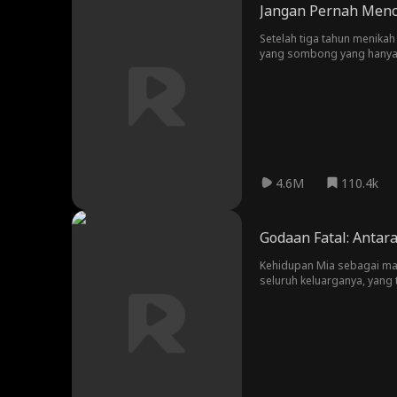
Jangan Pernah Menc
Setelah tiga tahun menikah
yang sombong yang hanya m
akan jatuh cinta pada Will
4.6M
110.4k
Godaan Fatal: Antar
Kehidupan Mia sebagai ma
seluruh keluarganya, yang 
mempercayai orang asing m