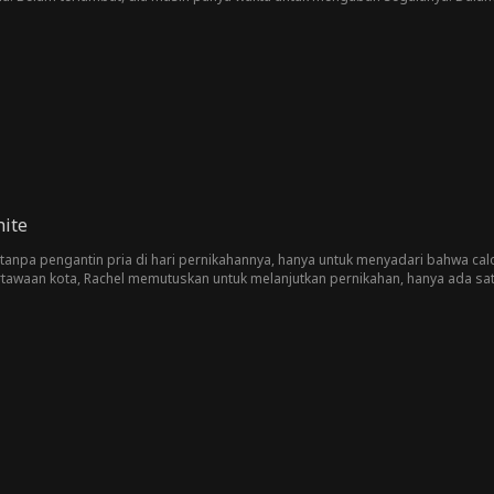
 cara apa pun.
hite
tanpa pengantin pria di hari pernikahannya, hanya untuk menyadari bahwa ca
awaan kota, Rachel memutuskan untuk melanjutkan pernikahan, hanya ada satu h