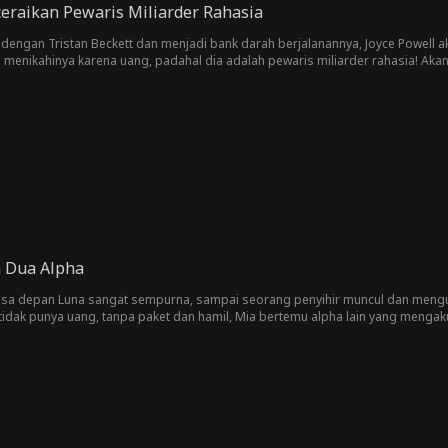
eraikan Pewaris Miliarder Rahasia
 dengan Tristan Beckett dan menjadi bank darah berjalanannya, Joyce Powell ak
enikahinya karena uang, padahal dia adalah pewaris miliarder rahasia! Akan
iam Pope yang lebih muda dan imut?
a Dua Alpha
sa depan Luna sangat sempurna, sampai seorang penyihir muncul dan mengum
tidak punya uang, tanpa paket dan hamil, Mia bertemu alpha lain yang mengaku 
isterius ini? Atau apakah dia pion dalam permainan berbahaya?