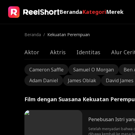
Beranda
Kategori
Merek
Beranda
/
Kekuatan Perempuan
Aktor
Aktris
Identitas
Alur Ceri
Cameron Saffle
Samuel O Morgan
Ben 
Adam Daniel
James Oblak
David James
Film dengan Suasana Kekuatan Peremp
Penebusan Istri yan
Setelah menyadari bahwa d
dibawa kembali ke masa lal