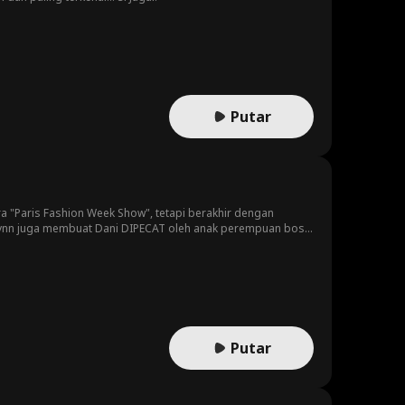
Putar
 "Paris Fashion Week Show", tetapi berakhir dengan
rynn juga membuat Dani DIPECAT oleh anak perempuan bos
ngan mudahnya menarik sorotan dunia. Dia bertekat untuk
 perancang busana.
Putar