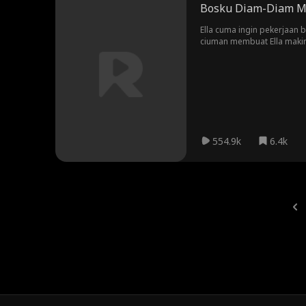
Bosku Diam-Diam M
Ella cuma ingin pekerjaan
ciuman membuat Ella makin 
554.9k
6.4k