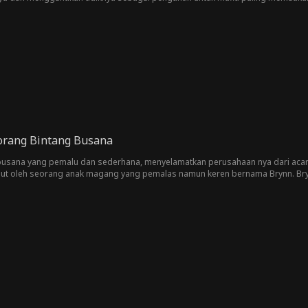
orang Bintang Busana
usana yang pemalu dan sederhana, menyelamatkan perusahaan nya dari acara
but oleh seorang anak magang yang pemalas namun keren bernama Brynn. B
aan. Namun, ketika pesaing lain merekrut Dani, dia berkembang pesat dan de
m dunia perancang busana untuk mengklaim kembali julukan nya sebagai RATU