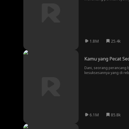
1.8M
25.4k
Kamu yang Pecat Se
Dani, seorang perancang b
kesuksesannya yang di re
nya yang haus akan kekuas
menunjukan skill nya dala
6.1M
85.8k