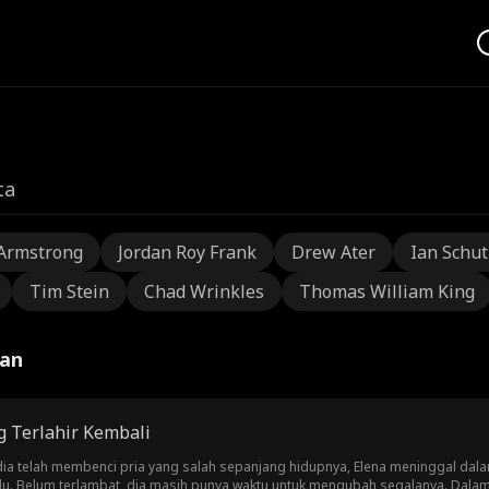
ta
Armstrong
Jordan Roy Frank
Drew Ater
Ian Schu
Tim Stein
Chad Wrinkles
Thomas William King
uan
g Terlahir Kembali
ia telah membenci pria yang salah sepanjang hidupnya, Elena meninggal dala
u. Belum terlambat, dia masih punya waktu untuk mengubah segalanya. Dalam k