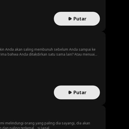
Putar
yakin Anda akan saling membunuh sebelum Anda sampai ke
ma bahwa Anda ditakdirkan satu sama lain? Atau menuai
Putar
mi melindungi orang yang paling dia sayangi, dia akan
n paling terkenal... si Jagal.