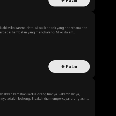
Putar
kahi Miko karena cinta. Di balik sosok yang sederhana dan
 hambatan yang menghalangi Miko dalam
ingkuh. Setelah dihadapkan, Miko mengakui bahwa dia
tuknya, dan mendesaknya untuk bercerai. Hati Kayra hancur
iarder. Dia menarik semua dukungannya dan membiarkan
Putar
yebabkan kematian kedua orang tuanya. Sekembalinya,
irinya adalah bohong. Bisakah dia mempercayai orang asing