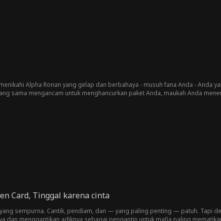
 menikahi Alpha Ronan yang gelap dan berbahaya - musuh fana Anda - Anda 
h yang sama mengancam untuk menghancurkan paket Anda, maukah Anda meneri
n Card, Tinggal karena cinta
 yang sempurna. Cantik, pendiam, dan — yang paling penting — patuh. Tapi de
 dan menggantikan adiknya sebagai pengantin untuk mafia paling mematikan da