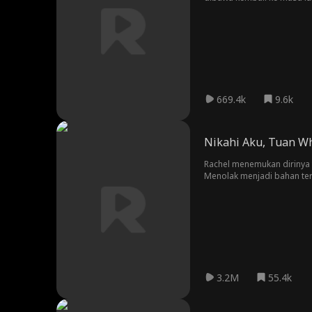
akan melindunginya dengan
669.4k
9.6k
Nikahi Aku, Tuan W
Rachel menemukan dirinya 
Menolak menjadi bahan tert
baru!
3.2M
55.4k