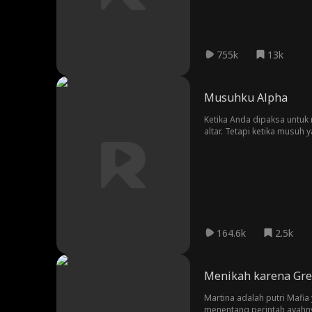
755k
13k
Musuhku Alpha
Ketika Anda dipaksa untuk
altar. Tetapi ketika musu
konsekuensi mematikan?
164.6k
2.5k
Menikah karena Gree
Martina adalah putri Mafia
menentang perintah ayahnya