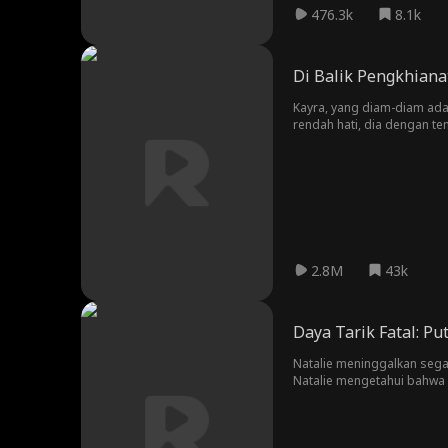
476.3k
8.1k
Di Balik Pengkhiana
Kayra, yang diam-diam adal
rendah hati, dia dengan te
membangun startup-nya. Sa
sudah tidak mencintainya 
dan sangat kecewa, dia me
Miko menghadapi akibat da
2.8M
43k
Daya Tarik Fatal: Put
Natalie meninggalkan sega
Natalie mengetahui bahwa 
yang berbahaya ini ketika 