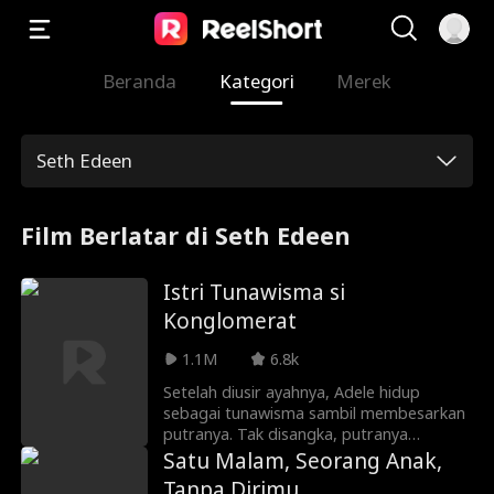
Beranda
Kategori
Merek
Seth Edeen
Film Berlatar di Seth Edeen
Istri Tunawisma si
Konglomerat
1.1M
6.8k
Setelah diusir ayahnya, Adele hidup
sebagai tunawisma sambil membesarkan
putranya. Tak disangka, putranya
bertemu dengan Heston Deleon—
Satu Malam, Seorang Anak,
konglomerat yang ternyata ayah
Tanpa Dirimu