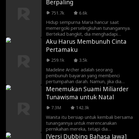
Berpaling
sang pengasuh baru tanpa tahu itu
Nicole, sementara Lila, putri mereka,
751.7k
6.6k
perlahan menyatukan mereka kembali.
Hidup sempurna Maria hancur saat
memergoki perselingkuhan tunangannya.
Bertekad bangkit, dia menghadapi
pengkhianatan itu, namun justru kembali
Aku Harus Membunuh Cinta
terpikat pada Alec, mantan kekasih yang
Pertamaku
kini jadi miliarder. Saat jalan mereka
bersinggungan, perasaan lama
259.1k
3.5k
terbangun. Maria sadar cinta bisa hadir
tak terduga, penuh gairah, dan nggak
Madeline Archer adalah seorang
mungkin diabaikan.
pembunuh bayaran yang membenci
pertumpahan darah. Namun, jika dia
berhenti membunuh, nyawa adiknya akan
Menemukan Suami Miliarder
menjadi taruhannya. Saat Maddie
Tunawisma untuk Natal
terpaksa menerima kontrak untuk
membunuh Hayden Kent, hidupnya
7.3M
142.3k
berubah drastis. Targetnya adalah
seorang jaksa wilayah—dan juga cinta
Wanita itu bersiap untuk kembali bersama
pertamanya. Yang lebih kejam, Hayden
tunangannya untuk merencanakan
tak hanya mengenalinya, tapi juga mati-
pernikahan mereka, tetapi dia
matian ingin merebut Maddie kembali.
dipermalukan dan dikhianati olehnya.
[Versi Dubbing Bahasa Jawa]