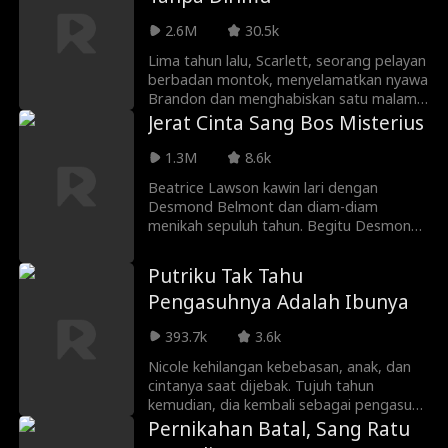
kandungnya! Lewat serangkaian
kesalahpahaman, Adele dan Heston
2.6M
30.5k
kembali dipertemukan… tapi bisakah cinta
lama itu bertahan menghadapi jurang
Lima tahun lalu, Scarlett, seorang pelayan
status dan masa lalu?
berbadan montok, menyelamatkan nyawa
Brandon dan menghabiskan satu malam
penuh gairah bersamanya sebelum
Jerat Cinta Sang Bos Misterius
menghilang tanpa kabar. Kini, Scarlett
kembali dengan tubuh langsing yang
1.3M
8.6k
membuatnya hampir tak dikenali,
Beatrice Lawson kawin lari dengan
sedangkan Brandon telah menjadi
Desmond Belmont dan diam-diam
seorang CEO penyendiri yang ternyata
menikah sepuluh tahun. Begitu Desmond
adalah ayah dari putri Scarlett.
berselingkuh dengan sosialita kaya, dia
menggugat cerai dan mulai hidup mandiri
Putriku Tak Tahu
di apartemen dengan karier baru. Lalu
Pengasuhnya Adalah Ibunya
hadirlah Damian Crowley yang misterius,
membuatnya ragu apakah cinta sepadan
393.7k
3.6k
dengan luka.
Nicole kehilangan kebebasan, anak, dan
cintanya saat dijebak. Tujuh tahun
kemudian, dia kembali sebagai pengasuh
di rumah yang menghancurkannya. Ethan,
Pernikahan Batal, Sang Ratu
mantan tunangannya, mulai tertarik pada