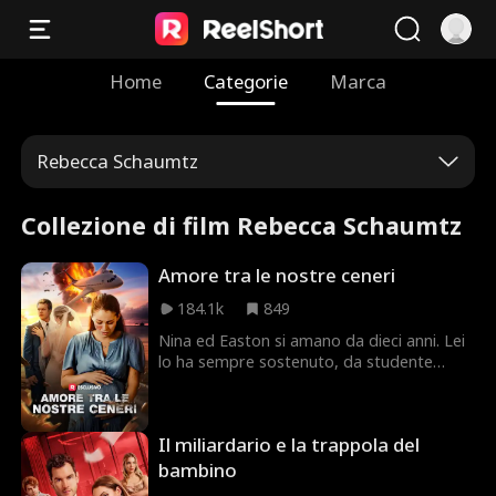
Home
Categorie
Marca
Rebecca Schaumtz
Collezione di film Rebecca Schaumtz
Amore tra le nostre ceneri
184.1k
849
Nina ed Easton si amano da dieci anni. Lei
lo ha sempre sostenuto, da studente
sconosciuto a miliardario. Ma all'apice del
successo, Nina lo scopre troppo intimo
con la socia Candice. A causa delle
Il miliardario e la trappola del
continue intromissioni di quest'ultima,
Nina decide di lasciarlo per sempre. Un
bambino
giorno, i tre salgono sullo stesso volo, che