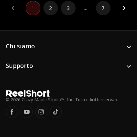
che le abilità uniche di Isabella vengono
rivelate, ottiene il sostegno dei suoi cinque
1
2
3
...
7
fratelli e dei genitori, diventando il gioiello
della famiglia Patton, pur restando
sempre fuori dalla portata di Oliver.
Chi siamo
Supporto
© 2026 Crazy Maple Studio™, Inc. Tutti i diritti riservati.