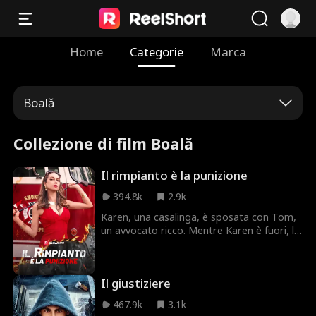
Home
Categorie
Marca
Boală
Collezione di film Boală
Il rimpianto è la punizione
394.8k
2.9k
Karen, una casalinga, è sposata con Tom,
un avvocato ricco. Mentre Karen è fuori, la
sua casa prende fuoco e la loro figlia di
cinque anni, Anna, muore cadendo. La
buona samaritana Merry accompagna il
Il giustiziere
camion dei pompieri, guidato dal capitano
Bob, per portare Anna all'ospedale.
467.9k
3.1k
Devono portare Anna al pronto soccorso