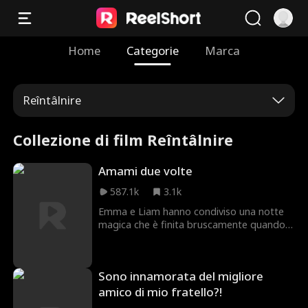
Home
Categorie
Marca
Reîntâlnire
Collezione di film Reîntâlnire
Amami due volte
587.1k
3.1k
Emma e Liam hanno condiviso una notte
magica che è finita bruscamente quando
Liam è partito la mattina seguente senza
una spiegazione. Sei mesi dopo, si
ritrovano al matrimonio della sorella di
Sono innamorata del migliore
Emma, dove Liam è il testimone dello
sposo. Mentre i loro sentimenti irrisolti
amico di mio fratello?!
riaffiorano, Emma decide di fingere di