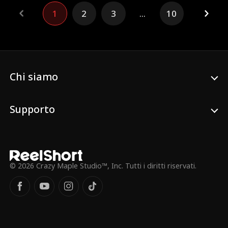
ricordo della donna che amava, inizia a
1
2
3
...
10
provare qualcosa per la nuova arrivata,
ignorando chi sia in realtà. Segreti e ricordi
riaffiorano e Lila, la figlia che le è stata
sottratta, diventa il filo inaspettato che li
riavvicina. Lui non la ricorda, ma il suo
cuore non l'ha mai dimenticata.
Chi siamo
Supporto
© 2026 Crazy Maple Studio™, Inc. Tutti i diritti riservati.