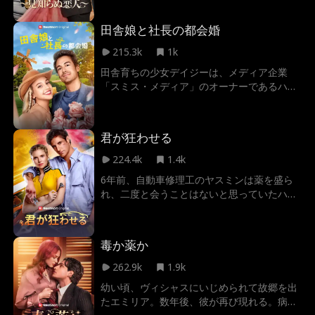
CEOとして就任。お互いの素性を隠しながら
評価し合う中、二人は一目惚れしてしまう。
田舎娘と社長の都会婚
しかし、他人がエマの身分を偽り、彼女は別
の男性を「婚約者」だと勘違い。二人はそれ
215.3k
1k
ぞれ婚約を解消しようと決意するが、実は探
田舎育ちの少女デイジーは、メディア企業
している相手がすぐそばにいることに気付け
「スミス・メディア」のオーナーであるハミ
るのか？
ルトン・スミスと電撃結婚する。 しかし、二
人の仲を引き裂こうとするスミスの幼馴染 ビ
アンカの陰謀によって、二人の関係は崩壊の
君が狂わせる
危機に――。
224.4k
1.4k
6年前、自動車修理工のヤスミンは薬を盛ら
れ、二度と会うことはないと思っていたハン
サムなホームレスの男性と情熱的な一夜を過
ごす。そして、彼の子を身ごもっていること
に気づく。 現在、5歳になる息子を救うた
毒か薬か
め、彼女は元レーシングドライバーでマーズ
モーターグループのCEOであるトリステン・
262.9k
1.9k
マーズの秘書として働くことになる。何年も
幼い頃、ヴィシャスにいじめられて故郷を出
探し続けてきた夜の相手の正体は一体……
たエミリア。数年後、彼が再び現れる。病気