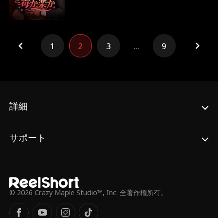
の妹を救うため、お金が必要な彼女に、彼は
取引を持ちかけた。 でも彼自身も、父親から
の暴力に苦しんでいて——。 また裏切られ
るかもしれない。それでも妹のためなら。 二
人の過去と、新しい未来。 今度は違う結末を
1
2
3
...
9
迎えられるのか？
詳細
サポート
© 2026 Crazy Maple Studio™, Inc. 全著作権所有。