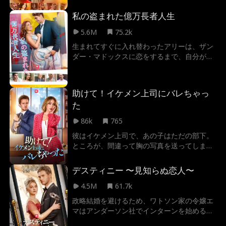
ソンだったが、ダコタに触れた瞬間に感情を
私の盗まれた億万長者人生
取り戻し始める。しかし、ダコタは自分が余
命わずかだと知り、ジャクソンを傷つけない
5.6M
75.2k
よう別れを選ぶ。クラブオーナーのトラブル
生まれてすぐに入れ替わったアリーは、ザン
に巻き込まれたとき、仮面の男「ハデス」—
ダー・マドックスに恋をするまで、自分が何
実はジャクソン—が彼女を救う。だが、二人
者なのか分からなかった。DNA鑑定結果が出
の時間は残り少ない。ジャクソンはダコタの
たあの時、ザンダーを失うリスクを負って、
命を救えるのか？それとも、二人を引き裂く
彼に自分の父親が誰なのかを告白するか、愛
力によって、その愛は散ってしまうのか。
助けて！イケメン上司にバレちゃっ
する男に嘘をつくか悩んでいる…
た
86k
765
彼はイケメン上司で、あの子はただの部下。
ところが、間違って胸の写真を送ってしまっ
たことで、欲望とスキャンダルと秘密がオフ
ィスと彼女の心をめちゃくちゃにしてしまっ
デスティニー 〜見知らぬ恋人〜
た。
4.5M
61.7k
政略結婚を避けるため、ワトソン家の令嬢エ
マはアンダーソン社でインターンを始める。
同時に、アンダーソン家の後継者イーサンが