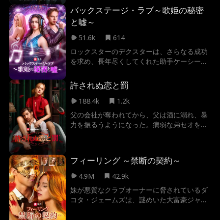
要されるという裏切りに遭った。失意のどん
バックステージ・ラブ～歌姫の秘密
底で出会ったのは、ハンサムな富豪ロイ・グ
と嘘～
ラント。勢いで結婚したエルは、彼が元夫の
最大のライバルであることを知り衝撃を受け
51.6k
614
る。「目的が同じなら、手を組まない？」奪
ロックスターのデクスターは、さらなる成功
われた栄光を取り戻すため、エルとロイは偽
を求め、長年尽くしてくれた助手ケーシーを
装夫婦として、協力関係を結んでいた。元夫
捨て、新星スカーレットへと乗り換える。し
と偽ドクターの野望を阻むため、偽装夫婦は
かし彼は知らなかった。地味な助手だと思っ
世界最大のテック契約を巡る戦いに挑む。
許されぬ恋と罰
ていたケーシーこそが、彼のキャリアを築き
上げた謎の天才プロデューサー「エコー」で
188.4k
1.2k
あり、彼の所属レーベルの真のオーナーであ
父の会社が奪われてから、父は酒に溺れ、暴
ることを……真実が明かされる時、二人の愛
力を振るうようになった。病弱な弟セオを救
と音楽の運命はどうなるのか？
うため、エディはストリップクラブで働くし
かなかった。 やっと転職できたと思ったら、
新しい社長は父のかつての宿敵、トレント・
フィーリング ～禁断の契約～
レックスロスだった。 弟を人質に取られ、エ
ディは父の命令でトレントをスパイすること
4.9M
42.9k
に。だが二人の間に芽生えたのは、憎しみで
妹が悪質なクラブオーナーに脅されているダ
はなく禁断の欲望だった。 年の差を越えた危
コタ・ジェームズは、謎めいた大富豪ジャク
険な恋が、互いを破滅へと導いていく——
ソン・ショーに契約関係を持ちかける。今ま
での恋人たちに触れることはなかったジャク