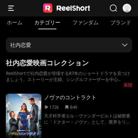
ホーム
カテゴリー
ファンダム
ブランド
社内恋愛
社内恋愛映画コレクション
ReelShortで社内恋愛が登場する87本のショートドラマを見つけ
ましょう。ストーリーが主婦、シングルファーザーを中心
...
展開
ノヴァのコントラクト
172k
849
天才科学者エル・ヴァンダービルトは秘密裏
に「ドクター・ノヴァ」として、業界をリー
ドしていた。しかし、自分の夫に研究データ
を盗まれ、替え玉と入れ替えられ、離婚を強