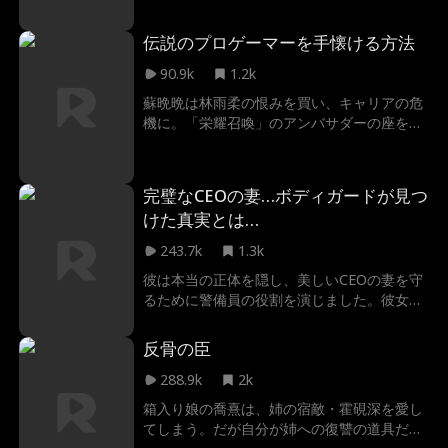
伝説のプロゲーマーを手懐ける方法
90.9k
1.2k
蘇晩晩は林雨柔の恨みを買い、キャリアの危
機に。「栄耀召喚」のアンバサダーの座を狙
う彼女は、eスポーツのカリスマ・江曜に接
近！ゲーム音痴から特訓を始め、彼のクラブ
の隣に引っ越して距離を縮めていく。林雨柔
完璧なCEOの妻…ボディガードが見つ
の卑劣な罠も二人は協力して打破。江曜の
けた真実とは…
弟・江亦白も林雨柔と結託して江家を乗っ取
ろうとするが、あえなく失敗。江曜の特訓で
243.7k
1.3k
急成長した晩晩は、試合で林雨柔を打ち破
彼は本当の正体を隠し、美しいCEOの妻を守
る。世界王者となった江曜からのプロポーズ
るために警備員の役割を演じました。彼女を
を受け、二人はついに結ばれる！
守り、彼女のライバルたちを対処しながら、
会社の危機も乗り越えていきます。時間が経
反骨の臣
つにつれて、ついに彼は契約結婚したCEOの
妻の心を射止めるのです...
288.9k
2k
箱入り娘の喬熹は、姉の宿敵・霍硯深を愛し
てしまう。だが自分が姉への復讐の道具だっ