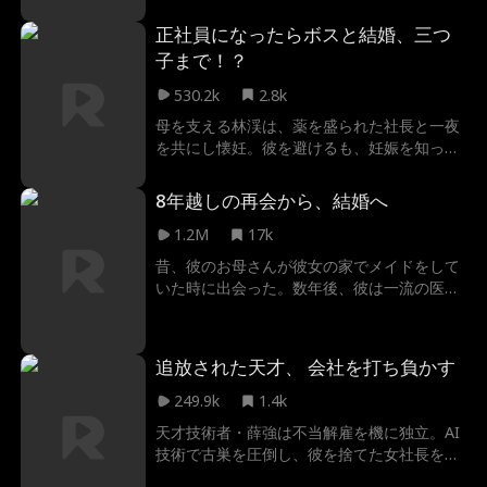
二人はうまくいかなかった。しかし、彼が知
正社員になったらボスと結婚、三つ
らなかったのは、彼女が実は彼のオンライン
子まで！？
彼女だったということだ...
530.2k
2.8k
母を支える林渓は、薬を盛られた社長と一夜
を共にし懐妊。彼を避けるも、妊娠を知った
社長に連れ帰られ、まさかの溺愛生活へ。
8年越しの再会から、結婚へ
1.2M
17k
昔、彼のお母さんが彼女の家でメイドをして
いた時に出会った。数年後、彼は一流の医者
になり、裕福な家族が彼を迎え入れた。一
方、彼女の家族の経済的な問題で彼女は学校
を卒業できなかった。彼女は自分を支え、両
追放された天才、 会社を打ち負かす
親の借金を返済し、祖母の医療費を払うため
に複数の仕事をしていた...状況が変わった
249.9k
1.4k
今、二人の愛はどうなるのだろうか？
天才技術者・薛強は不当解雇を機に独立。AI
技術で古巣を圧倒し、彼を捨てた女社長をと
りかえしのつかない後悔へと追い込む。