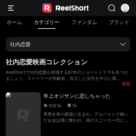
ホーム
カテゴリー
ファンダム
ブランド
社内恋愛
社内恋愛映画コレクション
ReelShortで社内恋愛が登場する87本のショートドラマを見つけ
ましょう。ストーリーが年齢差、自立した女性を中心に展
...
展開
年上オジサンに恋しちゃった
958.5k
5k
男尊女卑の家庭に生まれ、アルバイトで稼い
だお金は母に奪われ、弟のスニーカー代に使
われてしまった！絶望していた私の前に、一
夜を共にしたおじさんが現れ、「うちの会社