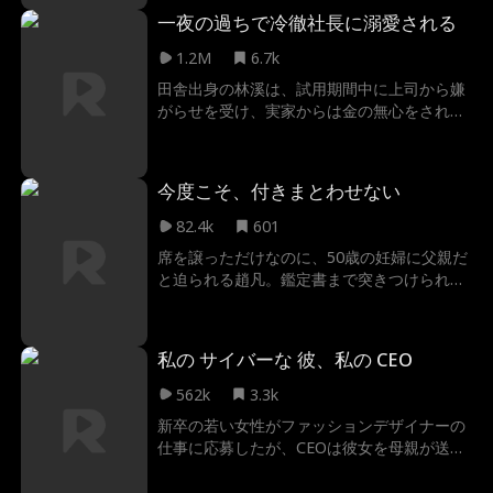
で働かないか」と提案してきた。私はそのチ
一夜の過ちで冷徹社長に溺愛される
ャンスに賭けることに決めた。予想通り、社
長は妊娠中の私に惜しみなくお金を使い、溺
1.2M
6.7k
愛してくれたのだった！
田舎出身の林溪は、試用期間中に上司から嫌
がらせを受け、実家からは金の無心をされる
不遇な日々を送っていた。そんなある日、ひ
ょんなことから霍グループの総裁である霍知
衍と一夜を共にしてしまう。その後、正社員
今度こそ、付きまとわせない
に登用された彼女は三つ子を妊娠。その事実
を隠そうとするが、霍家に伝わる特殊な共鳴
82.4k
601
現象により、霍知衍に気づかれてしまう。林
席を譲っただけなのに、50歳の妊婦に父親だ
溪の妊娠を知った霍知衍は彼女を溺愛するよ
と迫られる趙凡。鑑定書まで突きつけられ…
うになり、職場での嫌がらせや実家との問題
から彼女を守る。そして二人は、やがて幸せ
を手に入れるのだった。
私の サイバーな 彼、私の CEO
562k
3.3k
新卒の若い女性がファッションデザイナーの
仕事に応募したが、CEOは彼女を母親が送っ
てきた結婚相手だと思い込んでいた。CEOは
そのため、とても厳しく意地悪だったので、