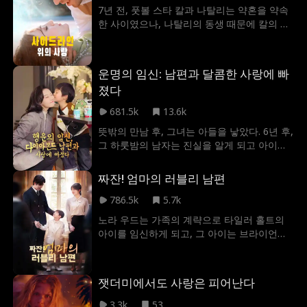
말이다. 또한 시어머니와 시누이도 곽천호의
7년 전, 풋볼 스타 칼과 나탈리는 약혼을 약속
결정에 동의하고 심지어 심한 말로 심은지를
한 사이였으나, 나탈리의 동생 때문에 칼의 동
모욕준다. 심은지는 여태 시댁에 해온 노력을
생이 죽음을 맞이한 후, 두 사람은 헤어지게 된
돌이켜본다. 시댁의 채무 5억 원을 갚아주었고
다. 7년 후, 칼은 수십억의 자산을 가진 부자가
결혼 후 집안일을 도맡았고 모든 지출을 부담
되었고, 이미 남편과 딸을 둔 나탈리를 다시 마
했으며 시어머니와 시누이를 돌봐왔다. 그러나
운명의 임신: 남편과 달콤한 사랑에 빠
주하게 된다. 칼의 사업 일로 두 사람은 함께
시댁에서는 대놓고 지정연을 예뻐하고 심지어
졌다
일하게 되며, 그동안 쌓였던 오해들이 풀리기
며느리가 되기를 바란다는 눈치까지 준다. 이
시작하고, 칼은 점차 나탈리에게 마음을 열게
에 크게 배신감을 느낀 심은지는 반격하기로
681.5k
13.6k
된다.
결심한다. 겉으로는 시댁의 뜻에 따르는 척하
뜻밖의 만남 후, 그녀는 아들을 낳았다. 6년 후,
지만 실은 따로 움직인다. 시댁 식구들의 여덟
그 하룻밤의 남자는 진실을 알게 되고 아이를
개의 짐을 버리고 예약했던 호텔도 취소하고
찾기 시작한다. 그 과정에서 그녀는 우연히 그
혼자 따로 여행을 떠나고 시댁 식구들의 경비
와 마주치게 되고, 일련의 유쾌하고 논쟁적인
짜잔! 엄마의 러블리 남편
와 도움 요청을 거절한다. 연락처도 차단하고
상황이 벌어진다. 결국 아들은 친가와 재회하
곽천호의 협박과 부탁도 무시한다. 또한 곽천
고, 모두가 행복하고 함께하는 삶을 시작한다.
786.5k
5.7k
호의 이혼 협박에 심은지는 아예 이혼 협의서
노라 우드는 가족의 계략으로 타일러 홀트의
를 던져주고 여태 시댁 식구를 뒷바라지했다
아이를 임신하게 되고, 그 아이는 브라이언이
는 현실(아파트와 생활비는 모두 심은지가 대
라는 이름을 갖게 된다. 불행히도 브라이언이
주고 있었음)도 까밝힌다. 시댁에서는 처음엔
다섯 살이 되었을 때 백혈병 진단을 받는다. 의
어떻게든 심은지를 잡으려고 해보지만, 확고
료비를 충당하기 위해 노라는 타일러가 준 가
한 심은지의 태도에 시어머니는 아들을 부추
잿더미에서도 사랑은 피어난다
족의 비취 펜던트를 팔기로 결심하고, 홀트 가
긴다. 즉 이혼 요구는 들어주겠지만 심은지는
족은 브라이언을 찾기 위해 도시 전역을 수색
빈털터리로 나가야 한다는 것임. 심은지의 재
3.3k
53