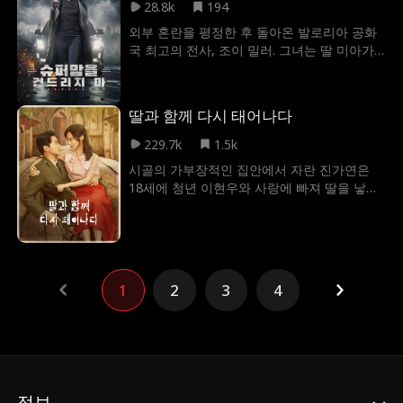
빚어낸 전사의 본모습을 드러낸다. 비교할 수
28.8k
194
기는 8년에 걸쳐 펼쳐지는 오해, 희생, 사랑,
없는 권능으로 무장한 레나는 배신자들에게
외부 혼란을 평정한 후 돌아온 발로리아 공화
용서, 그리고 불가능한 선택의 여정을 그리고
잔혹한 진실을 강요하며, 잃었던 존경을 되찾
국 최고의 전사, 조이 밀러. 그녀는 딸 미아가
있다. 불길이 잦아든 뒤, 잿더미 속에서 사랑은
기 위해 나선다. 친절함 속에 감춰진 절대적인
친척에게 학대당한 사실에 분노하며 연회장에
다시 피어날 수 있을까? 그는 약속했다. ""기다
힘. 복수를 위한 레나의 통치가 시작된다!
서 대학살을 일으키고, 이 과정에서 자신이 전
려 줘. 돌아와서 당신이랑 결혼할 테니까."" 그
설적인 국방부 장관이었음을 드러낸다. 설상가
녀는 그 희망의 불씨를 지키기 위해 모든 것을
딸과 함께 다시 태어나다
상으로, 입양한 아들 제이콥은 적의 스파이에
바쳤다. ""당신을 위해, 난 희망을 지켰어."" 사
게 배신당했으며, 미아의 친부인 루이스 대통
랑은 죽지 않았다. 단지, 되살려 줄 불길을 기
229.7k
1.5k
령마저 권력의 소용돌이에 연루되어 있다. 미
다리고 있었을 뿐이다.
시골의 가부장적인 집안에서 자란 진가연은
아가 중상을 입고 죽음의 문턱에 서자, 조이는
18세에 청년 이현우와 사랑에 빠져 딸을 낳고,
과연 딸을 지켜내고 숨겨진 배후를 처단할 수
남편을 따라 도시로 향한다. 그러나 시댁은 그
있을까?
녀의 출신을 싫어했고, 심지어 어린 딸에게 도
둑 누명을 씌우는 일까지 벌어진다. 더는 견딜
수 없었던 진가연은 딸을 데리고 집을 떠나고,
그 길에서 장애가 있는 군인 조은성을 만나게
1
2
3
4
된다. 이씨 집안의 끊임없는 괴롭힘에도 조은
성은 모녀를 지켜주며 함께 맞서고, 그의 도움
속에서 진가연은 열심히 공부하여 재봉의 재
능을 살려 작은 의류 공장을 세운다. 조은성 또
한 그녀의 세심한 보살핌 덕분에 두 다리를 회
복한다. 버림받은 여인에서 강인한 공장장으로
정보