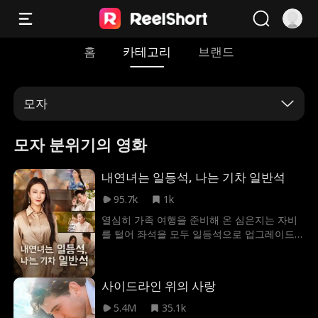
홈
카테고리
브랜드
모자
모자 분위기의 영화
내연녀는 일등석, 나는 기차 일반석
95.7k
1k
열심히 가족 여행을 준비해 온 심은지는 자비
를 털어 좌석을 모두 일등석으로 업그레이드
한다. 그런데 출발을 앞두고 남편 곽천호가 갑
자기 심은지한테 항공권을 취소하고 기차 일
반석으로 바꿔타라고 요구할 줄이야. 그것도
사이드라인 위의 사랑
36시간 소요되는 기차다. 소꿉친구인 지정연
을 여행에 동참시키고 일등석을 타게 하려고
5.4M
35.1k