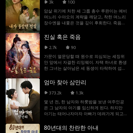
3k
100
암살 위기에 처한 셰 그룹 총수 루완이는 예비
며느리 수야오의 계략을 깨닫고, 착한 며느리
장수옌을 내쫓은 것을 깊이 후회한다. 죽음의
문턱에서 장수옌을 마주한 그녀는 다음 생을
기약하며 속죄를 맹세하는데, 눈을 떠보니 기
진실 혹은 죽음
적처럼 3년 전으로 돌아와 있었다.
2.7k
90
가문이 멸문당할 때 원수로 의심되는 셰징위
안 앞에서 자결한 리밍웨이. 자택 하녀로 환생
한 그녀는 살아남은 세 동생이 타락하여 섭정
왕 셰징위안과 대립 중임을 알게 된다. 멸문의
진실을 파헤치고 동생들을 바로잡고자 정체
엄마 찾아 삼만리
를 드러내지만, 동생이 친 사고 탓에 황명으로
섭정왕과 살의를 품은 결혼을 시작하게 되는
373.2k
1.3k
데...
몇 년 전, 한 남자와 하룻밤을 보낸 여주인공
은 그 남자의 아기를 임신하게 된다. 하지만
아기는 태어나자마자 아빠가 데려가게 되고
몇 년이 지난 후에야 여주인공은 우연히 자신
이 낳은 아이와 그의 아빠를 다시 만나게 된
80년대의 찬란한 아내
다. 어느 하루, 여주인공이 아이를 위험에서