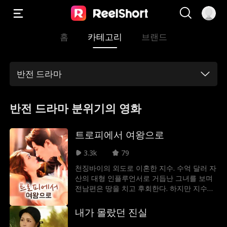
홈
카테고리
브랜드
반전 드라마
반전 드라마 분위기의 영화
트로피에서 여왕으로
3.3k
79
천징바이의 외도로 이혼한 지수. 수억 달러 자
산의 대형 인플루언서로 거듭난 그녀를 보며
전남편은 땅을 치고 후회한다. 하지만 지수는
이미 최고 재벌 푸정위의 애틋한 구애를 받는
중!
내가 몰랐던 진실