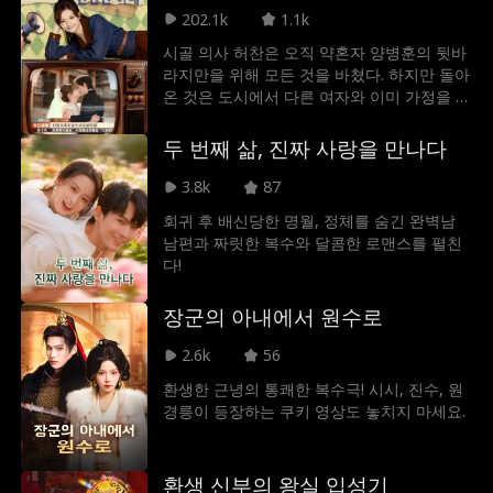
구출한 후로 아이는 여주인공을 ‘생명의 은
202.1k
1.1k
인'이라고 부르면서 그녀의 신분을 의심하게
시골 의사 허찬은 오직 약혼자 양병훈의 뒷바
된다. 아이는 그녀를 ‘엄마'라고 부르면서 아
라지만을 위해 모든 것을 바쳤다. 하지만 돌아
빠가 그녀를 ‘여보'라고 불러야 한다고 주장한
온 것은 도시에서 다른 여자와 이미 가정을 이
다.
룬 양병훈의 참담한 배신이었다. 모든 진실을
알게 된 허찬은 배신감 속에 그와의 관계를 정
두 번째 삶, 진짜 사랑을 만나다
리하려던 순간, 우연히 조직의 두목 송민우의
목숨을 구하게 된다. 목숨을 건진 송민우는 그
3.8k
87
녀에게 첫눈에 반해 곧바로 청혼을 한다. 밖에
회귀 후 배신당한 명월, 정체를 숨긴 완벽남
서는 냉혹하게 세상을 지배하는 거물. 하지만
남편과 짜릿한 복수와 달콤한 로맨스를 펼친
허찬의 곁에서만큼은 그녀의 말에 복종하는
다!
순하고 다정한 '댕댕이' 남편으로 변하는 송민
우.
장군의 아내에서 원수로
2.6k
56
환생한 근녕의 통쾌한 복수극! 시시, 진수, 원
경릉이 등장하는 쿠키 영상도 놓치지 마세요.
환생 신부의 왕실 입성기