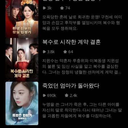
3k
74
모욕당한 혼례 날로 회귀한 운쟁! 구천세 여미
양과 손잡고 후작부를 멸망시키며 복수와 행
복을 모두 쟁취해요.
복수로 시작한 계약 결혼
3.8k
64
지윈수는 약혼자 루충위와 이복동생 지윈성
의 불륜 및 임신 사실을 알고 복수를 결심한
다. 그녀는 장청의 냉혈한 션처에게 계약 결혼
을 제안한다. 각자의 목적을 위해 감정 없는
협력을 약속한 두 사람. 지윈수는 션처의 보호
죽었던 엄마가 돌아왔다
아래 루충위와 지씨 가문의 압박에 맞서 반격
을 시작한다. 치열한 계략과 배신 속에서 얼어
690k
2.4k
붙었던 두 마음은 점차 가까워진다. 마침내 배
누명을 쓴 그녀가 죽은 후, 그는 다른 아이를
신자들은 파멸하고, 지윈수와 션처는 서로를
자신의 딸로 착각한다. 다시 태어난 그녀는 딸
구원하며 진정한 사랑을 찾는다.
을 괴롭힌 자들에게 복수를 다짐하는데.