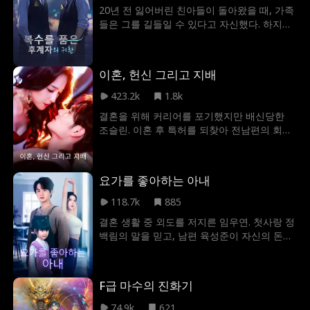
무시와 조롱을 당하며 힘든 시간을 보냈다. 데
20년 전 잃어버린 친아들이 돌아왔을 때, 가족
이미언은 남다른 카리스마와 재치로 모든 상
들은 그를 길들일 수 있다고 자신했다. 하지만
황을 뒤집으며, 마침내 아이리스와 진정한 사
사실 그는 복수를 위해 지옥에서 돌아온 것이
랑을 이루게 되었다.
었다. 양아들의 적대, 친누나의 멸시, 부모의
위선적 죄책감, 이 모든 것을 기억하며 차가운
이혼, 헌신 그리고 지배
미소와 함께 복수를 시작하려 한다. "내가 잃은
것, 하나도 빠짐없이 되찾겠어. 너희들이 가장
423.2k
1.8k
아끼는 나씨 그룹까지도."
결혼을 위해 커리어를 포기했지만 배신당한
조슬린. 이혼 후 특허를 되찾아 전남편의 회사
를 무너뜨린 그녀는 옛 라이벌과 초고속 결혼
후 IT 업계로 복귀, 누구보다 높이 날아오른다.
요가를 좋아하는 아내
118.7k
885
결혼 생활 중 외도를 저지른 임우연. 첫사랑 정
백림의 말을 믿고, 남편 육성준이 자신의 돈을
노리고 딸까지 이용해 돈을 빼앗으려 한다고
오해하고 말았다. 그 오해는 결국 딸이 위기에
처했을 때조차 그녀를 외면하게 만들었다. 하
F급 마수의 진화기
지만 진실은 전혀 달랐다. 육성준은 자신의 정
체를 숨긴 채, 묵묵히 그녀의 사업을 뒤에서 도
74.9k
621