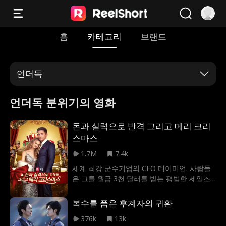
홈
카테고리
브랜드
언더독
언더독 분위기의 영화
돈과 실력으로 반격 그리고 메리 크리
스마스
1.7M
7.4k
세계 최강 군수기업의 CEO 데이미언. 사람들
은 그를 월급 3천 달러를 받는 평범한 세일즈
맨으로 착각하고 있다. 뜻밖의 상황에서 회사
대표 아이리스와 계약 결혼을 하게 된 그는 크
복수를 품은 후계자의 귀환
리스마스를 맞아 그녀의 고향 집에 가게 되었
다. 하지만 아이리스의 가족과 구혼자들에게
376k
13k