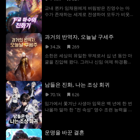
와주고 있었다. 반면 정백림은 임우연을 이용
교내 퀸카 임채원에게 버림받은 진영수는 마
해 육성준의 연구 계획을 빼앗고, 그녀의 재산
수가 존재하는 세계로 전생하여 모두가 비웃
까지 가로채려는 음모를 꾸미고 있었다. 모든
는 F급 최하급 마수 뱀이 되고 만다. 죽음의 문
진실이 밝혀지고 난 뒤, 임우연은 자신의 잘못
턱에서 "포식 진화 시스템"으로 각성하게 된
을 깨닫고 깊이 후회했지만, 이미 모든 것이 늦
진영수는 그림자 늑대를 시작으로 끊임없이
어버렸다. 육성준은 자신을 오랫동안 짝사랑해
과거의 반역자, 오늘날 구세주
적을 포식하며 뱀에서 교룡이 되었다가, 마침
온 후배와 새로운 삶을 시작했고, 딸 육수빈 또
내 세상을 뒤흔드는 창세의 용으로 서서히 진
34.2k
269
한 새로운 엄마를 맞이했다. 임우연은 모든 걸
화해 나간다. 전 세계를 덮친 몬스터 웨이브와
잃고 깊은 후회 속에서 홀로 남겨졌다.
소한은 세상의 유일한 무제로서 십 년 동안 마
이계의 강적들 앞에서 진영수는 인류와 연합
굴을 진압해 왔다. 그러나 신임 여제 하경황은
하여 신마저 삼켜버리고 처절한 진화의 길을
즉위 후 간신들의 감언이설에 속아, 만백성이
걷기 시작한다.
비난하는 가운데 소한을 공개 심판하고 관직
에서 파면한다. 마음이 상한 소한은 미련 없이
남들은 진화, 나는 조상 회귀
떠나지만, 그가 떠난 사이 마굴의 봉인이 파괴
되고 만다. 이로 인해 봉인에서 풀려난 3대 마
70.1k
626
왕들이 제국을 피로 물들이기 시작한다. 제국
임가에서 쫓겨난 사생아 임묵은 백 년에 한 번
은 이 모든 책임을 소한에게 전가하여 그의 명
나올까 말까 한 "전 속성" 영수 조련 능력을 각
예를 실추시키고, 그를 제국 최악의 반역죄로
성한다. 하지만 가난한 탓에 가장 낮은 등급의
몰아 전국에 수배령을 내린다. 제국이 멸망의
영수조차 그와 계약하려 하지 않아 학교에서
위기에 처하자 소한은 처음에는 방관하기로
조롱거리가 된다. 이복동생 임범은 임묵의 여
결심한다. 하지만 마제가 강림하고 여동생 소
운명을 바꾼 결혼
자 친구 하설과 함께 사람들 앞에서 그를 무능
윤아가 위험에 빠진 데다, 여제 하경황까지 간