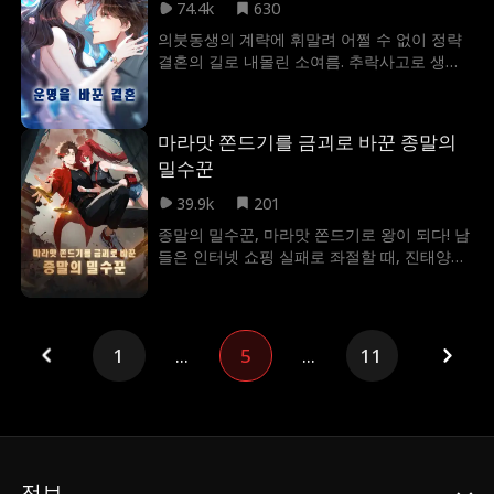
하다고 모욕한다. 하지만 임묵은 그 속에서 "최
74.4k
630
곡히 애원하자 결국 마음을 돌린다. 소한은 위
강 영수 조상 회귀 시스템"을 각성한다. 모두가
엄과 함께 귀환하여 무제의 신통력을 발휘하
의붓동생의 계략에 휘말려 어쩔 수 없이 정략
영수를 진화시키는 시대에, 임묵은 누구도 거
고, 끝내 주작 제국을 구원한다.
결혼의 길로 내몰린 소여름. 추락사고로 생을
들떠보지 않던 애벌레를 최강의 영수, 허공청
마감했지만, 눈을 떠보니 결혼을 강요받던 바
룡으로 되돌린다!
로 그날 밤으로 되돌아왔다. 이번에 그녀는 더
이상 도망치지 않았고, 혼수상태에 빠져 있다
마라맛 쫀드기를 금괴로 바꾼 종말의
는 재벌 총수에게 시집을 갔다. 사람들은 그녀
밀수꾼
의 불행을 예견하며 비웃었지만, 신혼 첫날 밤,
병상에 있던 남편이 기적적으로 눈을 떴다. 그
39.9k
201
날 이후, 그녀는 남편과 시어머니의 끝없는 사
종말의 밀수꾼, 마라맛 쫀드기로 왕이 되다! 남
랑을 받으며 새로운 삶을 시작했다. 그녀는 계
들은 인터넷 쇼핑 실패로 좌절할 때, 진태양은
모와 의붓동생에게 철저히 맞서며 한 걸음 한
사은품으로 받은 반지 하나로 종말을 맞은 세
걸음 반격에 나섰고, 결국 빼앗겼던 자신의 주
상으로 차원 이동을 하게 된다. 그렇게 현실 세
식과 가문 재산을 되찾아, 모든가 부러워하는
계에서는 사장님, 종말의 세상에서는 패왕이
명문가의 아가씨로 거듭났다.
된 진영수는 다른 사람들이 생존을 위해 발버
1
...
5
...
11
둥 칠 때, 고작 마라맛 쫀드기로 최첨단 기술을
손에 넣으며 성공 가도를 달린다.
정보