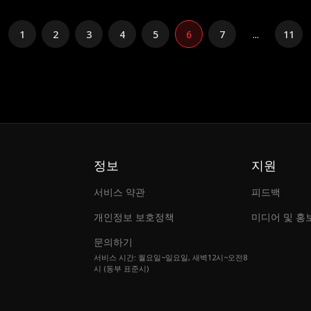
1
2
3
4
5
6
7
...
11
정보
지원
서비스 약관
피드백
개인정보 보호정책
미디어 및 홍
문의하기
서비스 시간: 월요일~일요일, 새벽12시~오전8
시 (동부 표준시)