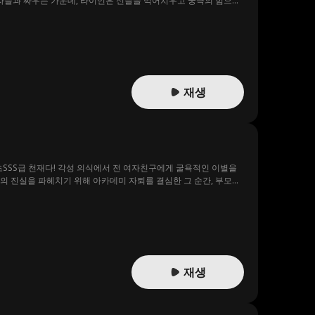
자들과 싸우는 가운데, 라이언은 신들을 먹어치우고 궁극의 힘으로
재생
초SSS급 천재다! 각성 의식에서 전 여자친구에게 굴욕적인 이별을
의 진실을 파헤치기 위해 아카데미 자퇴를 결심한 그 순간, 부모를
치! 과연 태산은 이 핏빛 복수극의 끝을 맺을 수 있을 것인가?
재생