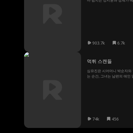
마 넘치는 강시윤과 정체가 베
모두가 임우현의 든든한 버팀
나들을 지키는 과정에서 자신
903.7k
6.7k
먹튀 스캔들
심유진은 시어머니 박순자와 
는 순간, 그녀는 남편의 애인
토랑의 배후 총수는 다름 아
74k
456