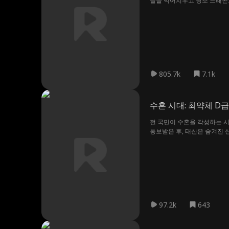
들을 먹어치우고 창조 드래곤
올라서며 세계를 구하기 위한
805.7k
7.1k
수혼 시대: 최약체 D급
전 국민이 수혼을 각성하는 시
통보받은 후, 태산은 숨겨진 
죽인 원수가 영웅 "전신"의 
97.2k
643