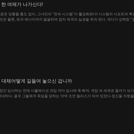
 한 여제가 나가신다!
윤은 당황할 틈도 없이, 그녀만의 "전속 시스템"이 활성화된다! 시스템의 서포트와 
은 물론, 희귀 에너지까지 발굴하며 점차 제국의 실권을 쥐게 된다. 게다가 강력한 
앞에서 원대한 야망을 품게 된다. 그렇게 제국을 이끌고 은하를 개척하는 완전히 새로
을 대체어떻게 길들여 놓으신 겁니까
인 임서하는 연애 시뮬레이션 게임 악마 집사에 푹 빠져. 게임 속 세계로 들어가 보기를
학대하다. 결국 그들에게 죽임을 당하는 악역 조연 릴리스가 되어 있었다.정신을 차렸을
있었다. 그때 카이로스와 모드가 들이닥쳤다. 세 집사의 눈에는 짙은 증오가 서려 있었
하면 릴리스는 그들에게 살해당하게 됩니다.또한 지하 도시에 있는 예하드의 흑화도는 