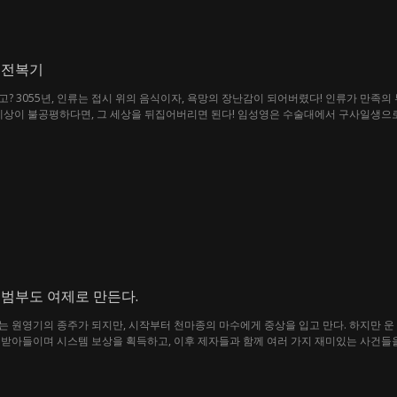
 전복기
? 3055년, 인류는 접시 위의 음식이자, 욕망의 장난감이 되어버렸다! 인류가 만족의
세상이 불공평하다면, 그 세상을 뒤집어버리면 된다! 임성영은 수술대에서 구사일생으로
 피로 인류의 굴욕을 씻어내려 한다. 온 우주가 떨며 인류가 돌아왔다는 말을 듣게 될 것
 범부도 여제로 만든다.
 원영기의 종주가 되지만, 시작부터 천마종의 마수에게 중상을 입고 만다. 하지만 운 
받아들이며 시스템 보상을 획득하고, 이후 제자들과 함께 여러 가지 재미있는 사건들을
들의 비참한 신세와 원수들이 찾아온다. 이에 엽현수는 제자들을 이끌고 맞서 싸우며, 