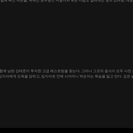
일에 싸인 여은솔, 국제선 승무원인 서빛나와 죽은 사람도 살려내는 명의 강려원, 대
목이 되어주었다. 임우현은 압도적인 전투력과 인맥을 바탕으로 도시의 지하 세력들을
의 출생에 얽힌 거대한 비밀을 하나씩 밝혀내기 시작했다.
함께 남편 강태준이 투자한 고급 레스토랑을 찾는다. 그러나 그곳의 음식이 모두 사전
 임지아에게 모욕을 당하고, 임지아로 인해 시어머니 박순자는 목숨을 잃고 만다. 깊은
닌 심유진이었으며, 그녀는 마침내 강태준과 임지아를 법의 심판대에 세우고 새로운 삶을