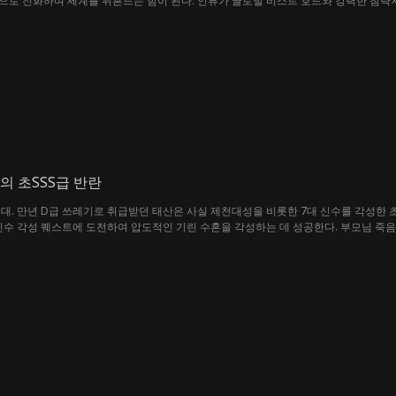
으로 진화하며 세계를 뒤흔드는 힘이 된다. 인류가 글로벌 비스트 호드와 강력한 침략
 전투를 이끈다.
의 초SSS급 반란
대. 만년 D급 쓰레기로 취급받던 태산은 사실 제천대성을 비롯한 7대 신수를 각성한 
신수 각성 퀘스트에 도전하여 압도적인 기린 수혼을 각성하는 데 성공한다. 부모님 죽음
탈을 쓰고 태산의 앞을 가로막는다. 갓 각성한 초SS급 괴물 신인과 베테랑 전신의 데스매