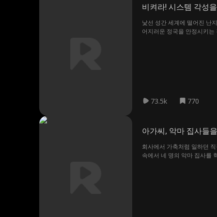
비켜라! 시스템 각성을
낯선 성간 세계에 떨어진 난지
어지러운 정국을 안정시키는 것
우주가 선사하는 무한한 기회 
73.5k
770
아가씨, 악마 집사들
회사에서 가축처럼 일하던 직장
속에서 네 명의 악마 집사를 
고 있는 롭이어 집사 라엘이 
을 공략해 흑화도를 낮추지 못