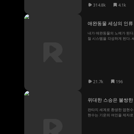
314.8k
4.1k
애완동물 세상의 인류
내가 애완동물의 노예가 된다고
철 시스템을 각성하게 된다. 
모두 삼켜 힘을 얻고, 만족의
21.7k
196
위대한 스승은 불쌍한
판타지 세계로 환생한 엽현수는
현수는 기운의 여인을 제자로 
천하를 어지럽히려 했고, 제자