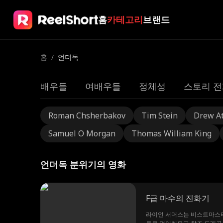
홈
카테고리
브랜드
홈
/
언더독
배우들
여배우들
정체성
스토리 전
Roman Chsherbakov
Tim Stein
Drew A
Samuel O Morgan
Thomas William King
언더독 분위기의 영화
F급 마수의 진화기
라이언 서머스는 비스트마스터 