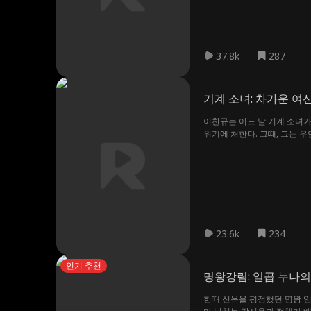
37.8k
287
기계 소녀: 차가운 여
이찬규는 어느 날 기계 소녀
위기에 처한다. 그때, 그는 
찬규는 죽기 직전의 E급 폐철
미는 거대한 음모를 발견하게 
스템의 힘으로 기계 소녀들을 
23.6k
234
인기 추천
명왕강림: 일곱 누나의
한때 신옥을 평정했던 명왕 임