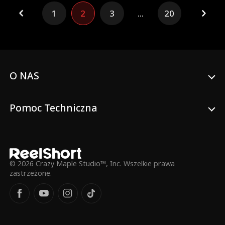
jest Cole i zrozumie, że to właśnie jego
1
2
3
...
20
szukała?
O NAS
Pomoc Techniczna
© 2026 Crazy Maple Studio™, Inc. Wszelkie prawa
zastrzeżone.