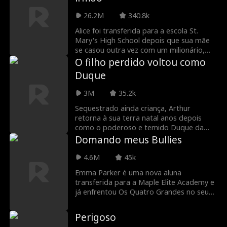
ela mais despreza.
26.2M
340.8k
Alice foi transferida para a escola St.
Mary's High School depois que sua mãe
se casou outra vez com um milionário,
mas acabou se desentendendo com
O filho perdido voltou como
James, um colega de classe que revelou
Duque
ser seu novo meio-irmão! Será que Alice e
James aprenderão a conviver bem? Ou
3M
35.2k
sua química irresistível se transformará
em outra coisa?
Sequestrado ainda criança, Arthur
retorna à sua terra natal anos depois
como o poderoso e temido Duque da
Mércia. Seu único objetivo é reencontrar
Domando meus Bullies
a família que lhe foi tirada.Mas o que ele
encontra é uma realidade brutal. Seus
4.6M
45k
pais e sua irmã vivem na miséria,
Emma Parker é uma nova aluna
sofrendo humilhações diárias nas mãos
transferida para a Maple Elite Academy e
de parentes e vizinhos cruéis.Mantendo
já enfrentou Os Quatro Grandes no seu
sua identidade em segredo, Arthur jura
primeiro dia! Quatro herdeiros ricos que
vingança. Ele vai usar todo o seu poder
dominam a academia decidiram que ela é
para destruir, um por um, aqueles que
Perigoso
a inimiga pública número um. Mas talvez
ousaram maltratar sua família.