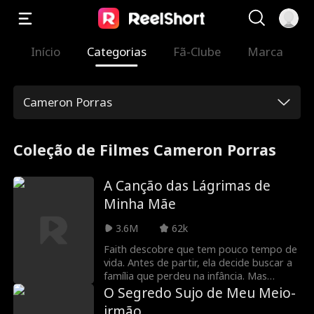
Início
Categorias
Fã-Clube
Marca
Cameron Porras
Coleção de Filmes Cameron Porras
A Canção das Lágrimas de
Minha Mãe
3.6M
62k
Faith descobre que tem pouco tempo de
vida. Antes de partir, ela decide buscar a
família que perdeu na infância. Mas
quando finalmente os encontra, percebe
O Segredo Sujo de Meu Meio-
que seus parentes são as pessoas que
irmão