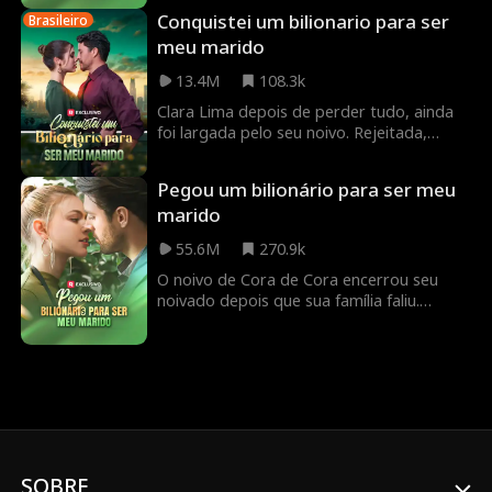
dormiu com o homem mais rico da
Conquistei um bilionario para ser
Brasileiro
cidade, que também é o tio do scumbag!
meu marido
13.4M
108.3k
Clara Lima depois de perder tudo, ainda
foi largada pelo seu noivo. Rejeitada,
tenta buscar respostas em um bar - mas
acaba caindo na cama de Carlos Santana,
Pegou um bilionário para ser meu
o homem mais rico da cidade… e tio de
marido
seu ex!
55.6M
270.9k
O noivo de Cora de Cora encerrou seu
noivado depois que sua família faliu.
Buscando consolo, ela foi a um bar e
dormiu com o homem mais rico da
cidade, que também é o tio do scumbag!
SOBRE