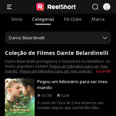
Início
Categorias
Fã-Clube
Marca
Dante Belardinelli
Coleção de Filmes Dante Belardinelli
Dante Belardinelli protagoniza 3 minisséries no ReelShort. Os
títulos populares incluem
Pegou um bilionário para ser meu
marido
,
Pegou um bilionário para ser meu marido
...
Expandir
Pegou um bilionário para ser meu
marido
33.7M
623k
O noivo de Cora de Cora encerrou seu
noivado depois que sua família faliu.
Buscando consolo, ela foi a um bar e