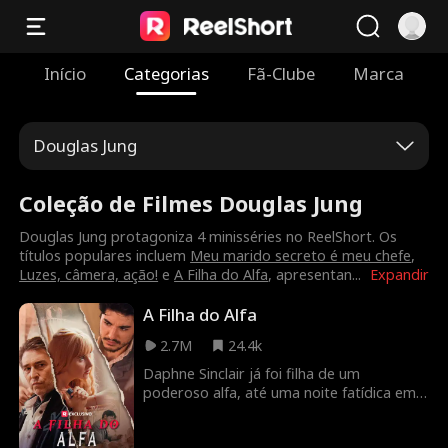
Início
Categorias
Fã-Clube
Marca
Douglas Jung
Coleção de Filmes Douglas Jung
Douglas Jung protagoniza 4 minisséries no ReelShort. Os
títulos populares incluem
Meu marido secreto é meu chefe
,
Luzes, câmera, ação!
e
A Filha do Alfa
, apresentan
...
Expandir
A Filha do Alfa
2.7M
24.4k
Daphne Sinclair já foi filha de um
poderoso alfa, até uma noite fatídica em
seu aniversário de 18 anos, seu pai é
morto e ela se torna prisioneira. Entre em