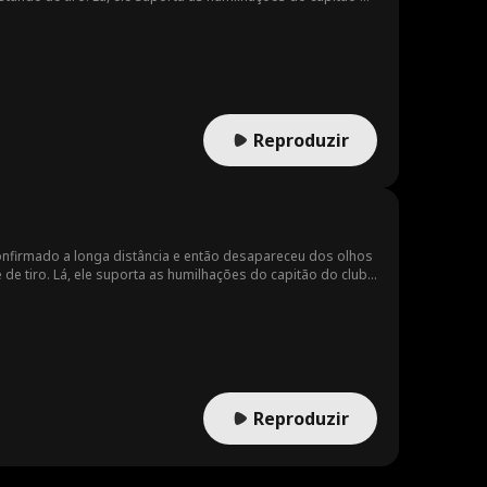
a aquisição hostil. Para proteger Joana, a proprietária, e
empenho extraordinário imediatamente desperta a atenção
Reproduzir
confirmado a longa distância e então desapareceu dos olhos
e tiro. Lá, ele suporta as humilhações do capitão do clube
ma aquisição hostil. Para proteger Jane, a proprietária, e
mpenho extraordinário imediatamente desperta a atenção para
Reproduzir