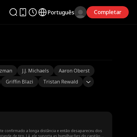
Completar
Português
tzman
J.J. Michaels
Aaron Oberst
Griffin Blazi
Tristan Rewald
ate confirmado a longa distância e então desapareceu dos
tande de tiro. Lá, ele suporta as humilhações do capitão do