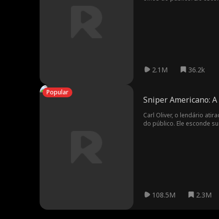
clube de tiro, que o despr
sua filha Rebeca, Carlos f
para sua identidade miste
2.1M
36.2k
Popular
Sniper Americano: A
Carl Oliver, o lendário a
do público. Ele esconde su
de tiro, Albert, que o desp
sua filha Rebecca, Carl fi
sua identidade misteriosa
108.5M
2.3M