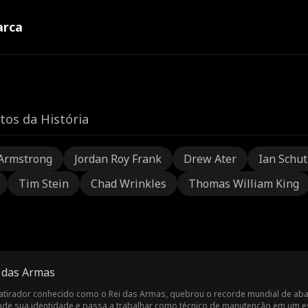
rca
tos da História
Armstrong
Jordan Roy Frank
Drew Ater
Ian Schu
Tim Stein
Chad Wrinkles
Thomas William King
i das Armas
io atirador conhecido como o Rei das Armas, quebrou o recorde mundial de ab
nde sua identidade e passa a trabalhar como técnico de manutenção em um es