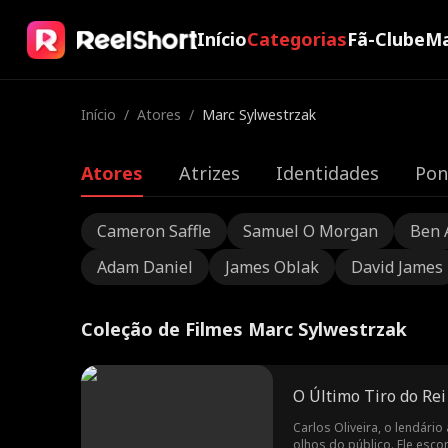
Início
Categorias
Fã-Clube
Ma
Início
/
Atores
/
Marc Sylwestrzak
Atores
Atrizes
Identidades
Pon
Cameron Saffle
Samuel O Morgan
Ben 
Adam Daniel
James Oblak
David James
Coleção de Filmes Marc Sylwestrzak
O Último Tiro do Re
Carlos Oliveira, o lendár
olhos do público. Ele esco