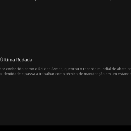
eza sem saber quem ele realmente é. O estande de tiro está prestes a sofrer um
inalmente decide agir, revelando suas habilidades lendárias de tiro. Seu des
riosa…
 Última Rodada
tirador conhecido como o Rei das Armas, quebrou o recorde mundial de abate 
a identidade e passa a trabalhar como técnico de manutenção em um estande d
reza sem saber quem ele realmente é. O estande de tiro está prestes a sofrer u
nalmente decide agir, revelando suas habilidades lendárias de tiro. Seu dese
…