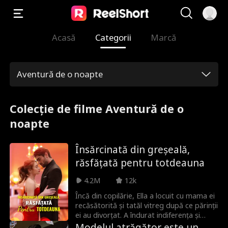
Acasă
Categorii
Marcă
Aventură de o noapte
Colecție de filme Aventură de o
noapte
Însărcinată din greșeală,
răsfățată pentru totdeauna
4.2M
12k
Încă din copilărie, Ella a locuit cu mama ei
recăsătorită și tatăl vitreg după ce părinții
ei au divorțat. A îndurat indiferența și
abuzul în casa tatălui vitreg. După ce
Modelul atrăgător este un