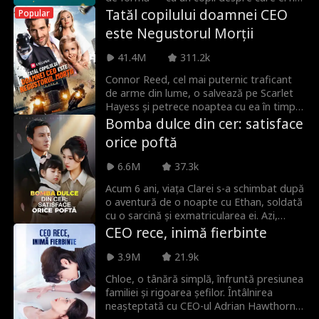
a fost destinată?
știe că e al lui.
Tatăl copilului doamnei CEO
Popular
este Negustorul Morții
41.4M
311.2k
Connor Reed, cel mai puternic traficant
de arme din lume, o salvează pe Scarlet
Hayess și petrece noaptea cu ea în timp
ce se află sub acoperire. Patru ani mai
Bomba dulce din cer: satisface
târziu, încă ascuns, Scarlet apare din nou.
orice poftă
Acum, Connor trebuie să le țină pe
ambele în siguranță, fără să-și dezvăluie
6.6M
37.3k
adevărata identitate.
Acum 6 ani, viața Clarei s-a schimbat după
o aventură de o noapte cu Ethan, soldată
cu o sarcină și exmatricularea ei. Azi,
aflată la spital cu fiica ei febrilă, Mandy,
CEO rece, inimă fierbinte
descoperă că micuța are genele influentei
familii Thorne. Entuziasmat, bunicul lui
3.9M
21.9k
Ethan cere aducerea imediată a fetiței în
Chloe, o tânără simplă, înfruntă presiunea
familie. Începe lupta pentru regăsire și
familiei și rigoarea șefilor. Întâlnirea
legături de sânge.
neașteptată cu CEO-ul Adrian Hawthorne