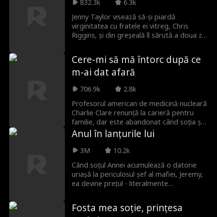
832.3k
6.3k
Jenny Taylor visează să-și piardă
virginitatea cu fratele ei vitreg, Chris
Riggins, și din greșeală îl sărută a doua zi,
ceea ce duce la umilirea ei publică de
către iubita lui Chris, Natalie, și restul
Cere-mi să mă întorc după ce
echipei de volei. Totuși, Chris devine brusc
m-ai dat afară
grijuliu și atent, apărând-o pe Jenny la
fiecare pas. Ar putea fi acesta începutul
706.9k
2.8k
unei relații tabu?
Profesorul american de medicină nucleară
Charlie Clare renunță la carieră pentru
familie, dar este abandonat când soția și
fiica lui îl preferă pe rivalul său în
Anul în lanțurile lui
dragoste, Isaac. După ce suferă din cauza
ignoranței familiei, decide să plece la
3M
10.2k
Proiectul Unicorn, pe care l-a conceput
Când soțul Annei acumulează o datorie
pentru a vindeca semnul de naștere
uriașă la periculosul șef al mafiei, Jeremy,
neuro-scheletic al fiicei sale, ca lucrare de
ea devine prețul - literalmente
viață. Dar, fără să știe că Charlie își
proprietatea lui pentru un an. Se așteaptă
sacrifică viața pentru ele, soția și fiica
la cruzime din partea temutului lord al
adâncesc ruptura cu Charlie la reuniune și,
Fosta mea soție, prințesa
crimei, dar descoperă ceva neașteptat:
în cele din urmă, distrug tot ce a lăsat