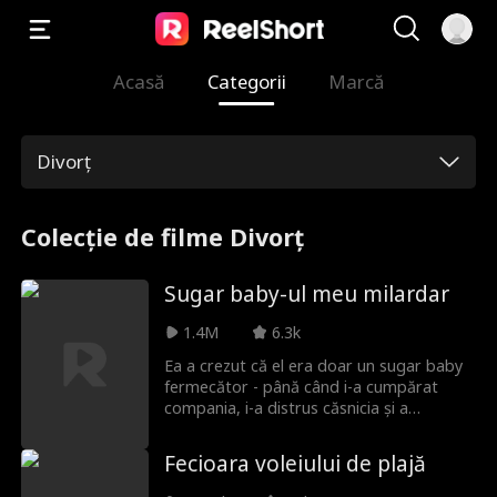
Acasă
Categorii
Marcă
Divorț
Colecție de filme Divorț
Sugar baby-ul meu milardar
1.4M
6.3k
Ea a crezut că el era doar un sugar baby
fermecător - până când i-a cumpărat
compania, i-a distrus căsnicia și a
îngenuncheat. Acum, cu viața dată peste
cap, trebuie să aleagă între mândrie,
Fecioara voleiului de plajă
putere... și miliardarul care nu a încetat
niciodată să o iubească.