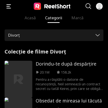
Acasă
Categorii
Marcă
Divorț
Colecție de filme Divorț
Dorindu-te după despărțire
20.1M
158.2k
Pentru a răsplăti o datorie de
recunoștință, Neil semnează un contract
secret cu tatăl Keirei, prin care se obligă
să se căsătorească cu ea pentru cinci ani
și să o ajute să se refacă după dureroasa
Obsedat de mireasa lui tăcută
despărțire de prima ei iubire, Simon. În
timpul acestei căsătorii contractuale, Neil