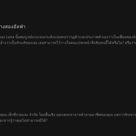
่างสองอัลฟ่า
ง Luna นั้นสมบูรณ์แบบจนกระทั่งแม่มดปรากฏตัวและประกาศตัวเองว่าเป็นเพื่อนของอั
ที่อ้างว่าเป็นรักแท้ของเธอ เธอสามารถไว้วางใจคนแปลกหน้าลึกลับคนนี้ได้หรือไม่? หรือว่า
งคุณ เซ็กซี่รวยและ จำกัด โดยสิ้นเชิง ออกเดทเขาอาจทำลายอาชีพของคุณ แต่การรักเ
อกจากรู้ว่าคุณไม่สามารถมีได้?