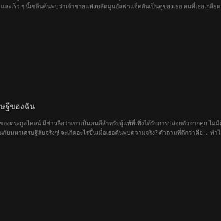
และเร็ว ๆ นี้เซลีนค้นพบว่าเจ้าชายแห่งบลัดมูนอัลฟาแจ็คสันเป็นคู่ของเธอ คนที่เธอเกลี
้างว่าเขาเป็นคู่ของเธอ?!
รษฐีของฉัน
งตระกูลไคลน์ มีข่าวลือว่าเขาเป็นคนดีสำหรับผู้แพ้ที่เพิ่งได้รับการปล่อยตัวจากคุก ไม
งานกับมหาเศรษฐีลับจริงๆ! จะเกิดอะไรขึ้นเมื่อเธอค้นพบความจริง? คำถามที่ดีกว่าคือ ...