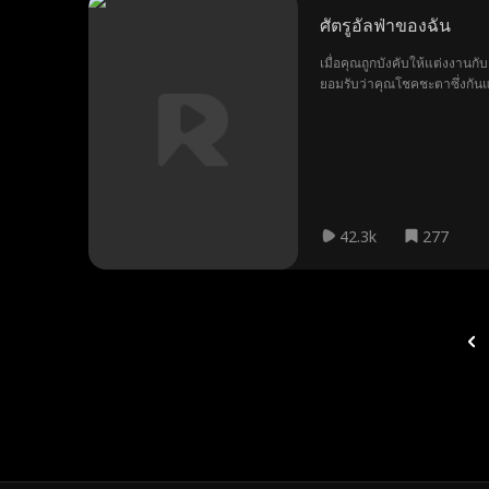
ศัตรูอัลฟ่าของฉัน
เมื่อคุณถูกบังคับให้แต่งงานกั
ยอมรับว่าคุณโชคชะตาซึ่งกันแล
42.3k
277