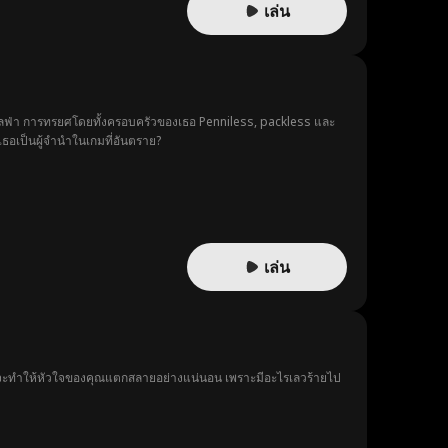
เล่น
ลฟ่า การทรยศโดยทั้งครอบครัวของเธอ Penniless, packless และ
เธอเป็นผู้จำนำในเกมที่อันตราย?
เล่น
ขาจะทำให้หัวใจของคุณแตกสลายอย่างแน่นอน เพราะมีอะไรเลวร้ายไป