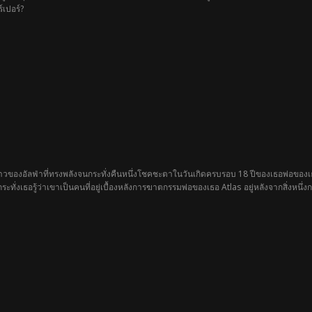
์เปอร์?
าวของอัลฟ่าที่ทรงพลังจนกระทั่งคืนหนึ่งโชคชะตาในวันเกิดครบรอบ 18 ปีของเธอพ่อของ
ทั่งเธอรู้ว่าเขาเป็นคนที่อยู่เบื้องหลังการฆาตกรรมพ่อของเธอ Atlas อยู่หลังจากสิ่งหนึ
่คุณจะหาทางแก้แค้นอย่าลืมขุดหลุมฝังศพสองหลุม