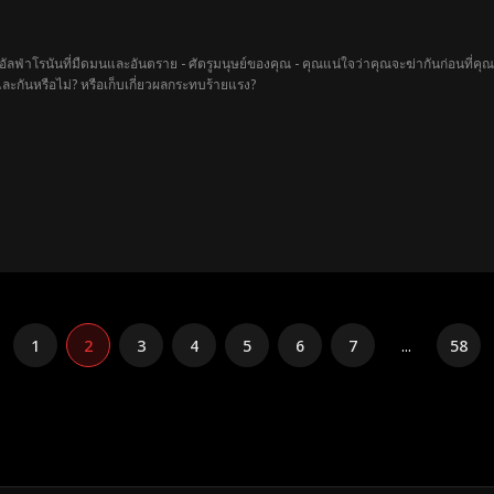
บอัลฟ่าโรนันที่มืดมนและอันตราย - ศัตรูมนุษย์ของคุณ - คุณแน่ใจว่าคุณจะฆ่ากันก่อนที่คุ
ะกันหรือไม่? หรือเก็บเกี่ยวผลกระทบร้ายแรง?
1
2
3
4
5
6
7
...
58