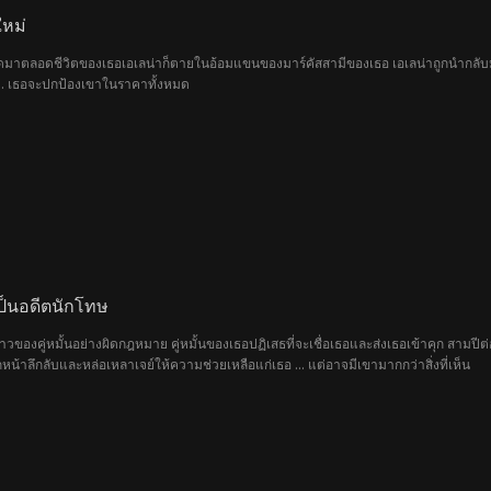
หม่
ผิดมาตลอดชีวิตของเธอเอเลน่าก็ตายในอ้อมแขนของมาร์คัสสามีของเธอ เอเลน่าถูกนำกลับมา
 ... เธอจะปกป้องเขาในราคาทั้งหมด
ป็นอดีตนักโทษ
าวของคู่หมั้นอย่างผิดกฎหมาย คู่หมั้นของเธอปฏิเสธที่จะเชื่อเธอและส่งเธอเข้าคุก สามปีต
น้าลึกลับและหล่อเหลาเจย์ให้ความช่วยเหลือแก่เธอ ... แต่อาจมีเขามากกว่าสิ่งที่เห็น