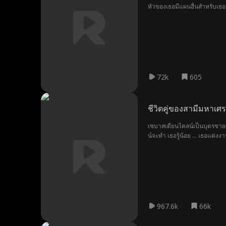
หัวของเธอมีแผนอื่นสำหรับเธอ 
เกิดอะไรขึ้นเมื่ออัลฟาอีกคนก็อ
72k
605
ชีวิตคู่ของสามีมหาเศ
เซบาสเตียนไคลน์เป็นบุตรชายขอ
น์จะทำ เธอรู้น้อย ... เธอแต่ง
967.6k
66k