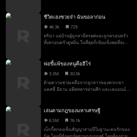
ของแพ็คของเธอ แต่ความสุขนั้นมีอายุสั้นเมื่อ
โลแกนปฏิเสธเธอให้เธออีกคนหนึ่งเธอหมาป่า
หลังจากนั้นไม่นานเอ็มม่าก็รู้ว่าเธอไม่ใช่
ชีวิตเฮงซวยจ๋า ฉันขอลาก่อน
หมาป่าธรรมดาและผู้คนอันตรายหลายคน
46.3k
729
กำลังตามเธอมา อัลฟ่าโลแกนปฏิเสธเอ็มม่าดัง
ทริน่า แม่บ้านผู้ถูกสามีทรยศและถูกครอบครัว
นั้นทำไมเขาถึงเต็มใจที่จะเสี่ยงต่อการรักษา
ทั้งครอบครัวดูหมิ่น ในที่สุดก็เข้มแข็งพอที่จะ
เอ็มม่าให้ปลอดภัย?
ก้าวออกจากบ้านที่ไร้ซึ่งความรักได้สักที ตั้งแต่
นั้นมา การนับถอยหลังสู่เสรีภาพของเธอก็ได้
เริ่มต้นขึ้น
พ่อขี้แพ้ของหนูคือฮีโร่
3.3M
30.5k
ด้วยความช่วยเหลือจากลูกสาวของพวกเขา
แคสซี่ อีธาน อดีตทหารผ่านศึก และเลแอนน์ ซี
อีโอแห่งออสบอร์นกรุ๊ป ตัดสินใจแต่งงานกัน
แบบไม่ทันตั้งตัว แม้จะถูกดูถูกจากเพื่อนและ
ครอบครัว แต่เลแอนน์ยังคงอยู่เคียงข้างอีธาน
เล่นตามกฎของมหาเศรษฐี
ขณะที่เขาใช้ทักษะอันเหนือชั้นเพื่อปกป้องพวก
6.5M
76.1k
เขาจากภัยคุกคามต่างๆ แม้จะถูกตราหน้าว่า
เบ็กกี้ตกลงเซ็นสัญญาสามปีในฐานะคนรักของ
เป็นคนขี้ขลาดและเกาะภรรยากิน แต่อีธานก
นิค โดยมีข้อผูกมัดตามกฎเกณฑ์ โดยต้องจ่าย
ลับซ่อนตัวตนที่แท้จริงในฐานะผู้นำกลุ่มความ