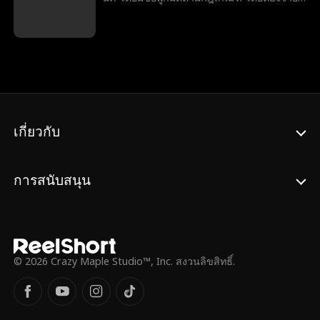
ค่าปรับ 10 ล้านเหรียญสหรัฐสำหรับการละเมิด
ยุติธรรมลับ 'กองกำลังพิทักษ์' เขาอำพรางตัว
แต่ละครั้ง แต่เธอกลับทำผิดกฎข้อหนึ่ง: เธอ
เพื่อล่าพวกทรยศและโค่นล้มองค์กร
กำลังตั้งครรภ์และกำลังมีความรัก แต่กลับพบ
อาชญากรรมอันชั่วร้าย พร้อมกับทำหน้าที่สามี
ว่าเขากำลังจะแต่งงานกับคนอื่น!
และพ่ออย่างไม่ขาดตกบกพร่อง
เกี่ยวกับ
การสนับสนุน
© 2026 Crazy Maple Studio™, Inc. สงวนลิขสิทธิ์.