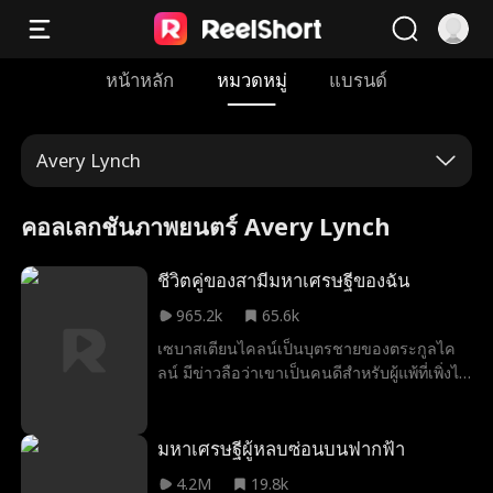
หน้าหลัก
หมวดหมู่
แบรนด์
Avery Lynch
คอลเลกชันภาพยนตร์ Avery Lynch
ชีวิตคู่ของสามีมหาเศรษฐีของฉัน
965.2k
65.6k
เซบาสเตียนไคลน์เป็นบุตรชายของตระกูลไค
ลน์ มีข่าวลือว่าเขาเป็นคนดีสำหรับผู้แพ้ที่เพิ่งได้
รับการปล่อยตัวจากคุก ไม่มีผู้หญิงในใจที่ถูก
ต้องของพวกเขาจะแต่งงานกับเขาจนกว่านาตา
ลีควินน์จะทำ เธอรู้น้อย ... เธอแต่งงานกับมหา
มหาเศรษฐีผู้หลบซ่อนบนฟากฟ้า
เศรษฐีลับจริงๆ! จะเกิดอะไรขึ้นเมื่อเธอค้นพบ
4.2M
19.8k