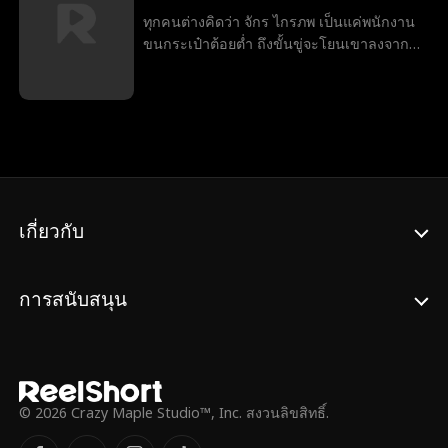
ความจริง? คำถามที่ดีกว่าคือ ... ทำไมเซบาส
ทุกคนต่างคิดว่า จักร ไกรภพ เป็นแค่พนักงาน
เตียนไคลน์ถึงซ่อนตัวตนของเขาตั้งแต่แรก!
ขนกระเป๋าต้อยต่ำ ถึงขั้นขู่จะโยนเขาลงจาก
เครื่อง แต่เมื่อเครื่องบินกำลังจะตกเพราะพายุ
เขากลับเผยตัวตนที่แท้จริงว่าเป็นมหาเศรษฐี
ลึกลับผู้เดียวที่สามารถช่วยพวกเขาได้
เกี่ยวกับ
การสนับสนุน
© 2026 Crazy Maple Studio™, Inc. สงวนลิขสิทธิ์.