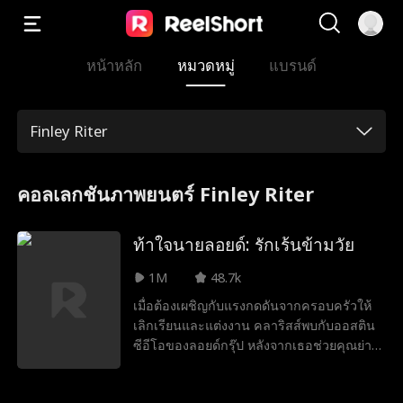
หน้าหลัก
หมวดหมู่
แบรนด์
Finley Riter
คอลเลกชันภาพยนตร์ Finley Riter
ท้าใจนายลอยด์: รักเร้นข้ามวัย
1M
48.7k
เมื่อต้องเผชิญกับแรงกดดันจากครอบครัวให้
เลิกเรียนและแต่งงาน คลาริสส์พบกับออสติน
ซีอีโอของลอยด์กรุ๊ป หลังจากเธอช่วยคุณย่า
ของเขาไม่ให้ถูกหลอก เมื่อเขาทราบเรื่อง
ปัญหาทางการเงินของเธอ เขาจึงเสนอเงินให้