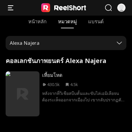
หน้าหลัก
หมวดหมู่
แบรนด์
Alexa Najera
คอลเลกชันภาพยนตร์ Alexa Najera
เหี้ยมโหด
430.5k
4.5k
หลังจากที่วิเชียสบีบคั้นและขับไล่เอมิเลียจน
ต้องระเห็จออกจากเมืองไป เขากลับปรากฏตัว
ขึ้นอีกครั้งในหลายปีต่อมาพร้อมกับข้อเสนอที่
เธอปฏิเสธไม่ได้นั่นคืองานที่จะช่วยให้เธอมี
ชีวิตรอดต่อไปได้ ทว่าวิเชียสเองก็ถูกหลอก
หลอนด้วยอดีตอันเลวร้ายจากการถูกทารุณ