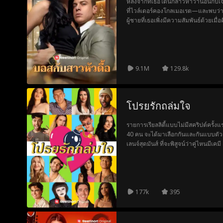
หลังจากที่เธอโดนกล่าวหาว่านอนกับเจ
ที่ไวล์เดอร์คองโกลเมอเรต—และพบว่าเ
ผู้ชายที่เธอเพิ่งมีความสัมพันธ์ด้วยเม
กันไม่ได้ แต่ธีโอท้าทายให้เธออยู่ต่อ
ได้ ขณะที่โอลิเวียเดิมพันว่าเธอจะต้า
นานแค่ไหนกับการรุกเร้าของเจ้านายที่เ
9.1M
129.8k
โปรยรักถล่มใจ
รายการเรียลลิตี้แบบไม่มีสคริปต์ครั้ง
40 คน จะได้มาเลือกกันและกันแบบตัวเ
เลนจ์สุดมันส์ ที่จะพิสูจน์ว่าคู่ไหนมีเ
กันยาว ๆ แต่ถ้าใครจับคู่ไม่สำเร็จ ก็ยั
เลิกรากันได้สำเร็จ เงินสดกองโตจะเป็
เอาชนะระเบิดเวลาในความสัมพันธ์ได้ห
177k
395