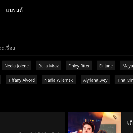
แบรนด์
ะเรื่อง
Neela Jolene
Bella Mraz
Finley Riter
Eli Jane
Maya
Tiffany Alvord
Nadia Wilemski
Alyriana Ivey
Tina Mi
เถ