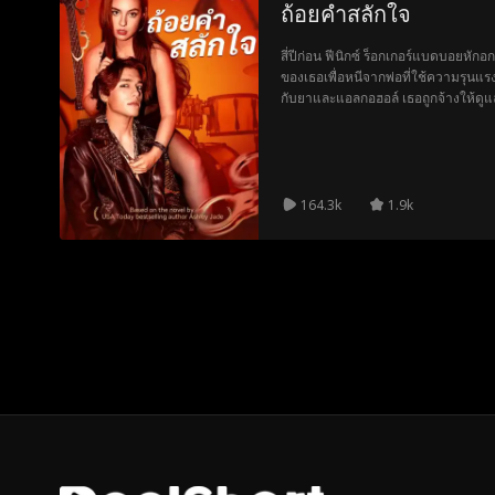
ถ้อยคำสลักใจ
สี่ปีก่อน ฟีนิกซ์ ร็อกเกอร์แบดบอยหั
ของเธอเพื่อหนีจากพ่อที่ใช้ความรุนแรง
กับยาและแอลกอฮอล์ เธอถูกจ้างให้ดูแลเ
เยียวยาบาดแผลเก่าได้ไหม หรืออดีตจะ
164.3k
1.9k