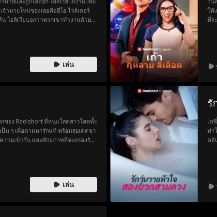
้านายและถูกไล่ออก โอลิเวียได้งานใหม่
วนิ
จ้านายใหม่ของเธอคือธีโอ ไวล์เดอร์
ให้
ื่อคืน โอลิเวียบอกว่าพวกเขาทำงานด้วย
ที่
และเดิมพันว่าเขาจะทำให้เธอตกหลุมรัก
เมื
นทานเสน่ห์ของเขาได้...แต่เธอจะทนได้
ไร้
ซ็กซี่?
มาเ
หลั
เล่น
ชอบ
เขา
ยอม
อาณ
รั
แรกของ Reelshort ที่หนุ่มโสดสาวโสดทั้ง
เดซ
ป็น ๆ เพื่อตามหารักแท้ พร้อมลุยเดตชา
ทำใ
คมี ความเข้ากัน และศักยภาพที่จะครองรัก
คลับ
งมีโอกาสแก้เกม! เพราะถ้าทำให้คู่รักใหม่
กับ
นของคุณทันที แล้วงานนี้… ความรักจะ
ว่า
รือไม่
เล่น