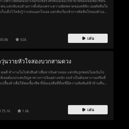
สา แพรวไพลินต้องมาเจอกับเซอร์ไพรส์เมื่อเธอไปขายไข่ของเธอเพื่อใช้หนี้
แฟน แต่กลับจบด้วยการตั้งท้องเพราะความผิดพลาดของคลินิก เธอตัดสินใจ
จะเก็บเด็กไว้หลังรู้ว่าแฟนนอกใจเธอ แต่กลับเริ่มกลัวการตัดสินใจของตัวเอง
่อเธอพบว่าพ่อเด็กคือเมธาวิน โรจนศิริไพบูรณ์ ราชามาเฟียจอมอำมหิตและ
ความปราณี หลังจากที่ช่วยเธอจากอันธพาลที่โจมตีเธอเพราะเธอมีเงินของ
ฟีย เมธาวินก็ฝืนใจวนิยาด้วยการย้ายวนิสาเข้ามาอยู่ในคฤหาสน์ของเขา
งจากที่เขาพิสูจน์คำสัญญาที่เขาให้ไว้ว่าจะปกป้องเธอจากอาชญากร พวก
เล่น
รังแก และแก๊งมาเฟียของเขาหลายครั้งหลายหน วนิสาก็เริ่มมีใจให้เขาแม้
90.8k
928
จะมีนิสัยชอบหยอกล้อและความสามารถในการสังหารของเขาก็ตาม เธอจะ
รับเมธาวินเป็นพ่อเด็กและยอมรับคำขอของเขาที่ให้เธอขึ้นเป็นราชินีของ
าจักรมาเฟียหรือไม่
กวุ่นวายหัวใจสองบวกสามดวง
ี่ ดุษดี ทำงานในโกดังสินค้าเพื่อหาเงินค่าเทอม แต่กลับถูกพ่อขโมยเงินไป
ห้เธอต้องประสบปัญหาทางการเงินอย่างหนัก จนจำเป็นต้องหางานเสริมที่
เปลื้องผ้าเพื่อให้พอเลี้ยงชีพ ที่นั่นเองคือที่ที่เดซี่มีความสัมพันธ์ชั่วข้ามคืน
มาร์ค เมธัส มหาเศรษฐีหมื่นล้าน ไม่นานหลังจากนั้น เดซี่ก็ค้นพบความจริง
เธอกำลังตั้งท้องลูกแฝดสาม
เล่น
175.1k
1.6k