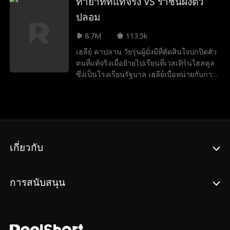
ทายาทที่แท้จริง VS ราชินีผึ้งตัว
ตัว ขณะเดียวกัน โคลอี้เพื่อนของเธอได้
วางแผนเข้าไปอยู่ในคฤหาสน์ของเอ็ดมันด์
ปลอม
โดยอ้างตัวเป็นหญิงสาวปริศนาในคืนนั้น แต่
8.7M
113.5k
แผนยั่วยวนเอ็ดมันด์และกลั่นแกล้งเอวากลับ
ทำให้ทั้งสองยิ่งใกล้ชิดกัน เรื่องราวพลิกผันเมื่อ
เฮลีย์ คาปลาน วัยรุ่นผู้มั่งมีที่ตัดสินใจปกปิดตัว
เอวาพบว่าตนคือทายาทที่แท้จริงของ
ตนที่แท้จริงเมื่อย้ายไปเรียนที่เวสเทิร์นไฮสคูล
อาณาจักรโรงแรมหรู เมื่อความจริงปรากฏ
ซึ่งเป็นโรงเรียนรัฐบาล เฮลีย์เบื่อหน่ายกับการ
เอ็ดมันด์และเอวาก็ได้ครองรักกันอย่างมีความ
เป็นที่รู้จักเพียงเพราะฐานะร่ำรวยของ
สุข
ครอบครัว เธอจึงหวังว่าจะได้มีเพื่อนแท้และ
สัมผัสชีวิตวัยรุ่นที่ปกติสุข อย่างไรก็ตาม แผน
ของเธอกลับต้องพังทลายเมื่อแคนดิซ แมทธิส
ลูกสาวของสาวใช้ของตระกูลคาปลาน มาที่
โรงเรียนโดยแอบอ้างว่าเป็นทายาทของ
เกี่ยวกับ
ตระกูลคาปลาน แคนดิซไต่เต้าขึ้นสู่ตำแหน่ง
สูงสุดของลำดับชั้นทางสังคมอย่างรวดเร็ว ใน
ขณะที่เฮลีย์พบว่าตัวเองอยู่อันดับล่างสุด ถูก
การสนับสนุน
กลั่นแกล้งและล้อเลียน แต่แผนของเธอกลับ
วุ่นวายเมื่อแคนดิซ แมททิส ลูกสาวของแม่บ้าน
ครอบครัวแคปแลนมาที่โรงเรียนและแอบอ้าง
ว่าเป็นทายาทแคปแลน แคนดิซไต่ขึ้นสู่จุด