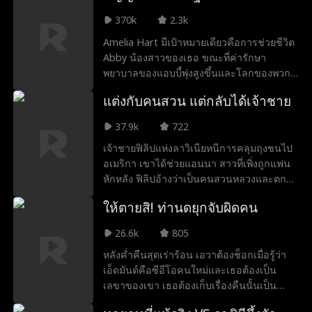
packless และตั้งครรภ์, Mia พบอัลฟ่าอีกคนที่
370k
2.3k
อ้างว่าเป็นรักแท้ของเธอ เธอสามารถไว้วางใจ
คนแปลกหน้าลึกลับคนนี้ได้หรือไม่? หรือว่า
Amelia Hart มีเป้าหมายเดียวคือการช่วยชีวิต
เธอเป็นผู้จำนำในเกมที่อันตราย?
Abby น้องสาวของเธอ ขณะที่ค่ารักษา
พยาบาลของแอบบี้พุ่งสูงขึ้นและโลกของพวก
เขาพังทลายลง ความสิ้นหวังทำให้อมีเลียได้พบ
แต่งกับคนสวน แต่กลับได้เจ้าชาย
กับมาดามเอ็กซ์ เจ้าของบริการเพื่อนเที่ยวที่
ใหญ่ที่สุดในแอลเอ วิธีแก้ปัญหาอยู่ที่การเผชิญ
37.9k
722
หน้ากับ Nathan Reed ซีอีโอมหาเศรษฐีที่มี
เจ้าชายฟิลิปแห่งลาวิเนียหนีการคลุมถุงชนไป
เดิมพันสูง เพื่อช่วยชีวิตน้องสาวของเธอ เอมี
อเมริกา เขาได้ช่วยแอนนา สาวที่เพิ่งถูกแฟน
เลีย ฮาร์ตต้องสละชีวิต เธอต้องแต่งงานกับนา
หักหลัง ฟิลิปอ้างว่าเป็นคนสวนหลวงและตกลง
ธาน รีด และให้กำเนิดลูกกับเขา!
แต่งงานสายฟ้าแลบกับเธอ จากนั้นทั้งคู่ร่วมมือ
ให้ตายสิ! ท่านดยุกจับผิดคน
กันจัดการแม่เลี้ยงและน้องสาวต่างแม่ จนแอน
นาสืบทอดบริษัทของแม่และคว้าสิทธิ์จัดทำ
26.6k
805
ภาพเหมือนราชวงศ์ได้สำเร็จ สุดท้ายฟิลิปเผย
หลังค่ำคืนสุดเร่าร้อน เอวาต้องช็อกเมื่อรู้ว่า
ตัวตนจริง ทำให้ครอบครัวยอมรับแอนนา และ
เอ็ดมันด์คือซีอีโอคนใหม่และเธอต้องเป็น
ใช้ชีวิตคู่อย่างมีความสุขที่แคลิฟอร์เนีย
เลขาของเขา เธอต้องเก็บเรื่องคืนนั้นเป็น
ความลับและรักษาระยะห่างเรื่องงานกับส่วน