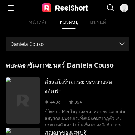
หน้าหลัก
หมวดหมู่
แบรนด์
Daniela Couso
คอลเลกชันภาพยนตร์ Daniela Couso
สิ่งล่อใจร้ายแรง: ระหว่างสอ
งอัลฟ่า
44.3k
364
ชีวิตของ Mia ในฐานะอนาคตของ Luna นั้น
สมบูรณ์แบบจนกระทั่งแม่มดปรากฏตัวและ
ประกาศตัวเองว่าเป็นเพื่อนของอัลฟ่า การ
ทรยศโดยทั้งครอบครัวของเธอ Penniless,
สัญญาของเศรษฐี