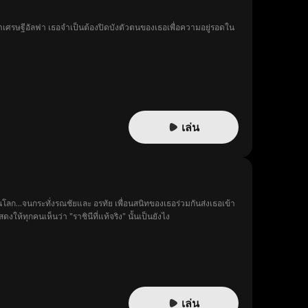
มหาเศรษฐีอัลฟา เธอจำเป็นต้องปิดบังตัวตนของเธอเพื่อความอยู่รอดใน
เล่น
โลก...จนกระทั่งรณชัยและ อรทัย เพื่อนสนิทของเธอร่วมกันส่งเธอเข้า
้ทุกคนเห็นว่า "ราชินีที่แท้จริง" นั้นเป็นยังไง
เล่น