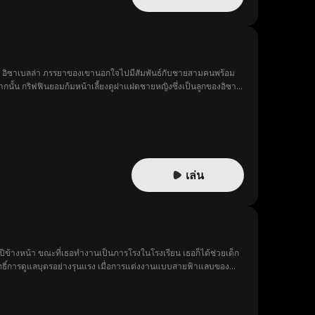
ขณะที่ อิซาเบลล่า ภรรยาของเขานอกใจไปมีสัมพันธ์กับชายสามคนพร้อม
ากนั้น กริฟฟินยอมก้มหน้าเลี้ยงดูฝาแฝดชายหญิงซึ่งเป็นลูกของอิซา
ทรวมถึงทรัพย์สินทั้งหมดให้แฝดคู่นี้เมื่อพวกเขาอายุครบ 18 ปี ทุก
ริฟฟินก็ได้เปิดเผยความจริงบางอย่างออกมา...
เล่น
ปีข้างหน้า ขณะที่เธอทำงานเป็นภารโรงในโรงเรียน เธอก็ได้ช่วยเด็ก
สิทธิ์การดูแลบุตรอย่างรุนแรง เมื่อการแต่งงานแบบสายฟ้าแลบของ
ามเพื่อทำลายครอบครัวใหม่ที่เปราะบางของพวกเขา