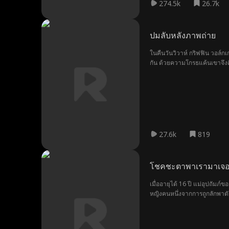
274.5k
26.7k
ปมลับหลังภาพถ่าย
ในคืนวันวิวาห์ กริฟฟิน วอล์ก
กัน ด้วยความโกรธแค้นเขาจึงคิ
เบลล่าที่เกิดกับอีธาน หนึ่งใน
คนต่างเชื่อว่ากริฟฟินตกเป็นเ
27.6k
819
โชคชะตาพาเรามาเจอกั
เมื่ออายุได้ 16 ปี แม่อุปถัม
หญิงคนหนึ่งจากการถูกลักพาตัว
พวกเขาค่อย ๆ พัฒนาเป็นความ