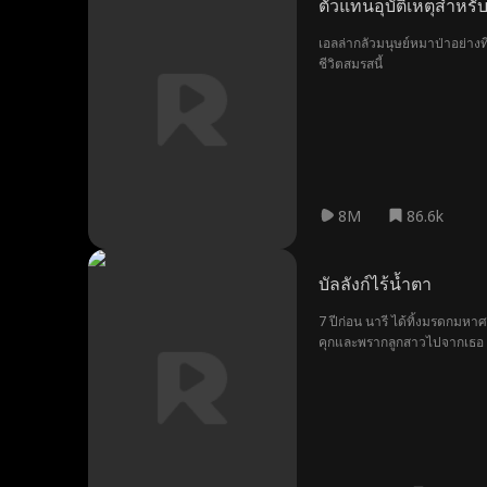
ตัวแทนอุบัติเหตุสำหรับ
เอลล่ากลัวมนุษย์หมาป่าอย่างท
ชีวิตสมรสนี้
8M
86.6k
บัลลังก์ไร้น้ำตา
7 ปีก่อน นารี ได้ทิ้งมรดกมหา
คุกและพรากลูกสาวไปจากเธอ เมื