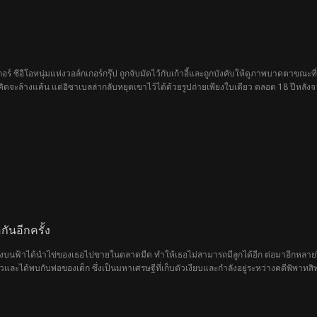
เกอร์ ซีอีโอหนุ่มแห่งวอล์กเกอร์กรุ๊ป ถูกจับมัดไว้กับเก้าอี้และถูกบังคับให้ดูภาพบาดตา
ดจะล้างแค้น แต่อิซาเบลล่ากลับหยุดเขาไว้ได้ด้วยรูปถ่ายเพียงใบเดียว ตลอด 18 ปีหลังจ
ชายชู้คนนั้น เขาต้องอดทนต่อการดูหมิ่นเหยียดหยามจากเด็กทั้งสอง และถูกบังคับให้โอนบริษั
บี้ยล่างเพราะรูปถ่ายใบนั้น แต่ในขณะที่ครอบครัวของอิซาเบลล่ากำลังเฉลิมฉลองชัยชนะ ก
นอีกครั้ง
ภ์ของบนฟ้าได้นำไข่ของเธอไปขายในตลาดมืด ทำให้เธอไม่สามารถมีลูกได้อีก ต่อมาอีกหลาย
และได้พบกับพ่อของเด็ก ซึ่งเป็นมหาเศรษฐีที่เก็บตัวเงียบและกำลังอยู่ระหว่างคดีพิพาท
รักที่แท้จริง ความลับ การทรยศ และอดีตภรรยาผู้เต็มไปด้วยความอาฆาต ก็เข้ามาคุกค