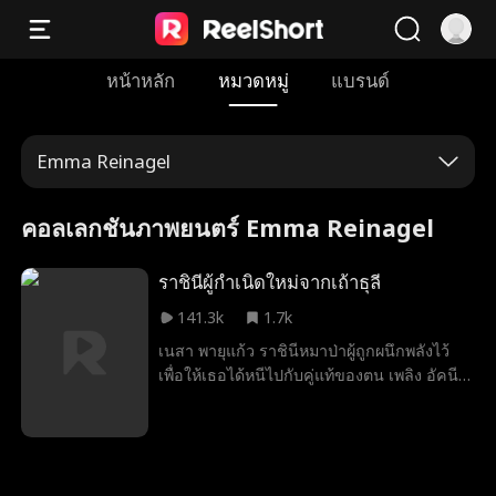
หน้าหลัก
หมวดหมู่
แบรนด์
Emma Reinagel
คอลเลกชันภาพยนตร์ Emma Reinagel
ราชินีผู้กำเนิดใหม่จากเถ้าธุลี
141.3k
1.7k
เนสา พายุแก้ว ราชินีหมาป่าผู้ถูกผนึกพลังไว้
เพื่อให้เธอได้หนีไปกับคู่แท้ของตน เพลิง อัคนี
จ่าฝูงผู้ทรงอำนาจ ทว่าความเข้าใจผิดได้ทำลาย
ทุกอย่าง เมื่อเพลิงเห็นปานบนร่างลูกชายแล้ว
เชื่อว่าเนสานอกใจ เขาจึงจับแม่ลูกให้ตกเป็น
ทาสของตน จนเมื่อชีวิตของลูกตกอยู่ใน