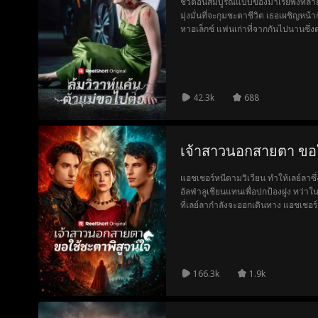
ชีวิตอันสมบูรณ์แบบของมาเรียพังทลายลง
มุ่งมั่นที่จะกุมชะตาชีวิต เธอเผชิญ
หาอเล็กซ์ แฟนเก่าที่จากกันไปนานซึ่ง
ของทั้งคู่มาบรรจบกัน ความรู้สึกเก่า 
รักนั้นช่างเกินจะต้านทาน
42.3k
688
เจ้าสาวนอกสายตา ขอใ
แอชเชอร์หนีตามวิเวียน ทำให้เลย์ลาซึ
อัลฟ่าลูเชียนแทนเพื่อปกป้องฝูง ทว่าใน
ที่เลย์ลากำลังจะออกเดินทาง แอชเชอร์เพ
คลุ้มคลั่ง เขาจึงพุ่งเข้าไปคว้าตัวเล
166.3k
1.9k