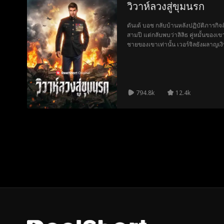
วิวาห์ลวงสู่ขุมนรก
ดันเต้ บอช กลับบ้านหลังปฏิบัติภารกิ
สามปี แต่กลับพบว่าลิลิธ คู่หมั้นของเขา
ชายของเขาเท่านั้น เวอร์จิลยังผลาญเ
เผชิญทั้งการทรยศ ดันเต้จึงเปิดโปงคำ
ในวันแต่งงาน
794.8k
12.4k