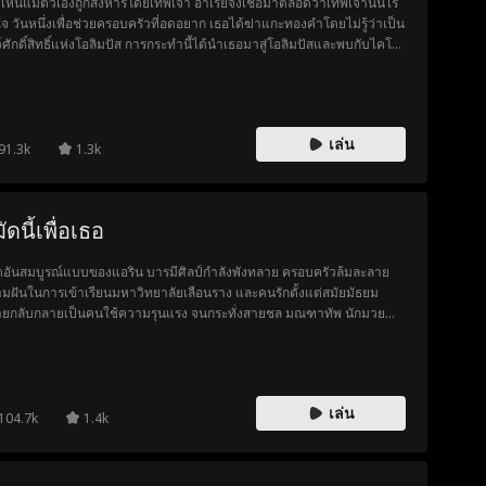
งเห็นแม่ตัวเองถูกสังหารโดยเทพเจ้า อาเรียจึงเชื่อมาตลอดว่าเทพเจ้านั้นไร้
ใจ วันหนึ่งเพื่อช่วยครอบครัวที่อดอยาก เธอได้ฆ่าแกะทองคำโดยไม่รู้ว่าเป็น
ว์ศักดิ์สิทธิ์แห่งโอลิมปัส การกระทำนี้ได้นำเธอมาสู่โอลิมปัสและพบกับไคโรส
เปิดเผยชาติกำเนิด ความจริง และชะตากรรมที่ผูกทั้งสองไว้ตลอดกาล
เล่น
91.3k
1.3k
ัดนี้เพื่อเธอ
ิตอันสมบูรณ์แบบของแอริน บารมีศิลป์กำลังพังทลาย ครอบครัวล้มละลาย
มฝันในการเข้าเรียนมหาวิทยาลัยเลือนราง และคนรักตั้งแต่สมัยมัธยม
ยกลับกลายเป็นคนใช้ความรุนแรง จนกระทั่งสายชล มณฑาทัพ นักมวย
รุ่งผู้ทำงานกะกลางคืนในบาร์เพื่อหลบหนีอดีตของตนก้าวเข้ามาในชีวิต
 เมื่อชลช่วยแอรินจากอดีตคนรัก ความผูกพันระหว่างทั้งสองก็ค่อย ๆ ก่อตัว
น แต่เมื่ออันตรายคืบคลานเข้ามาใกล้ ชลต้องเผชิญทางเลือกระหว่างความ
ของตนกับการปกป้องหญิงสาวผู้ซึ่งอาจเป็นทั้งความหวัง และคนเดียวที่อาจ
เล่น
ห้เขาแตกสลายได้
104.7k
1.4k