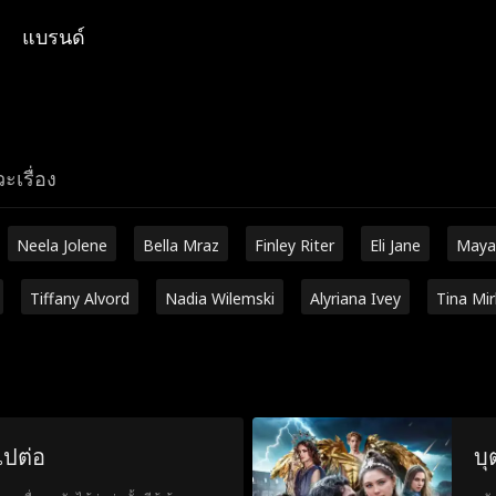
แบรนด์
ะเรื่อง
Neela Jolene
Bella Mraz
Finley Riter
Eli Jane
Maya
Tiffany Alvord
Nadia Wilemski
Alyriana Ivey
Tina Mi
ไปต่อ
บุ