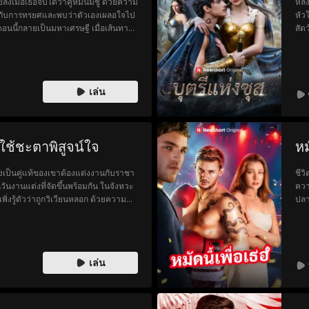
เมื่อเธอจับได้ว่าคู่หมั้นมีชู้ ด้วยความ
หลั
หน้ากับการทรยศและพบว่าตัวเองเผลอใจไป
หัว
ตอนนี้กลายเป็นมหาเศรษฐี เมื่อเส้นทาง
สัต
ๆ ก็หวนคืน และมาเรียก็ได้ค้นพบว่าความ
ที่
เล่น
ช้ชะตาพิสูจน์ใจ
หม
่งเป็นคู่แท้ของเขาต้องแต่งงานกับราชา
ชีว
วันงานแต่งที่จัดขึ้นพร้อมกัน ในจังหวะ
ควา
ิ่งรู้ตัวว่าถูกวิเวียนหลอก ด้วยความ
ปลา
ย์ลาที่กำลังจะจากเขาไปตลอดกาล
ดาว
เธอ
ขึ้
ฝัน
เล่น
ทำใ