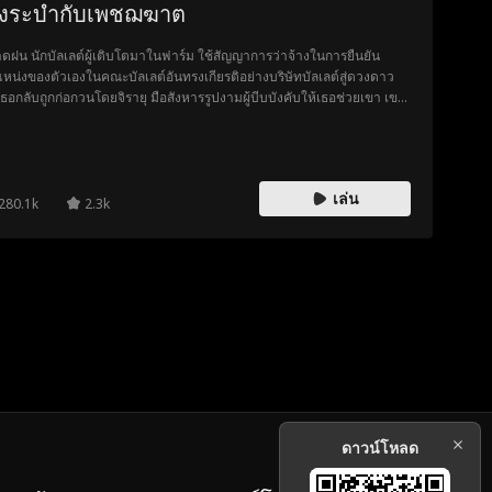
ริงระบำกับเพชฌฆาต
ดฝน นักบัลเลต์ผู้เติบโตมาในฟาร์ม ใช้สัญญาการว่าจ้างในการยืนยัน
หน่งของตัวเองในคณะบัลเลต์อันทรงเกียรติอย่างบริษัทบัลเลต์สู่ดวงดาว
เธอกลับถูกก่อกวนโดยจิรายุ มือสังหารรูปงามผู้บีบบังคับให้เธอช่วยเขา เขา
นดั่งอุปสรรคที่แสนอันตราย จนกระทั่งหยาดฝนค้นพบว่าแท้จริงแล้ว เขา
มอบทุกสิ่งที่เธอต้องการให้ได้ เมื่อเธอยอมจำนนต่อความรู้สึกในที่สุด เขา
บถอยห่างไป… แต่เมื่อทั้งสองต้องเผชิญความตายร่วมกัน พวกเขาจึง
หนักได้ว่า ชีวิตนั้นสั้นเกินกว่าจะปล่อยให้รักแท้สูญเปล่าไป
เล่น
280.1k
2.3k
ดาวน์โหลด