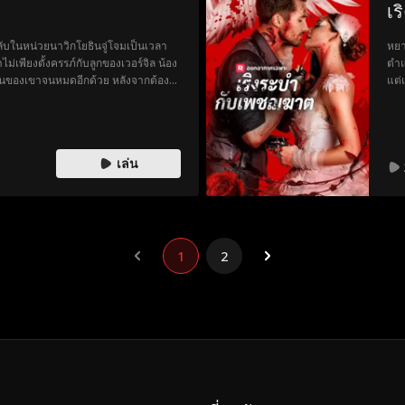
เ
จลับในหน่วยนาวิกโยธินจู่โจมเป็นเวลา
หยา
ไม่เพียงตั้งครรภ์กับลูกของเวอร์จิล น้อง
ตำแ
งินของเขาจนหมดอีกด้วย หลังจากต้อง
แต่
โกหกทั้งหมดของเวอร์จิลด้วยคลิปวิดีโอ
เป็
อาจ
กลั
ตระ
เล่น
1
2