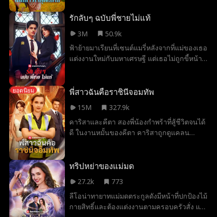
ตระกูล Black ด้วยความกลัวต่อชื่อเสียงความ
รุนแรงของเขา Lily หนีจาก Mason ในคืนที่
รักลับๆ ฉบับพี่ชายไม่แท้
แต่งงานหลอกๆ และชนกับ Cal Foster ชาวนา
3M
50.9k
ที่อ่อนโยนและเซ็กซี่ที่ตกหลุมรักเธอตั้งแต่แรก
ฟ้าย้ายมาเรียนที่เซนต์แมรี่หลังจากที่แม่ของเธอ
เห็น อย่างไรก็ตาม เมื่อ Cal ค้นพบว่าชายที่ Lily
แต่งงานใหม่กับมหาเศรษฐี แต่เธอไม่ถูกขี้หน้า
หนีมาคือเจ้าของที่ดินและคู่แข่งเก่าของเขา
กับเชน หนุ่มฮอตของห้อง ที่ได้กลายมาเป็นพี่
เขาเสี่ยงชีวิตและความเป็นอยู่เพื่อปกป้องเธอ
ชายต่างสายเลือดของเธอ ฟ้ากับเชนจะเรียนรู้ที่
จะอยู่ร่วมกันได้หรือไม่ หรือเคมีระหว่างทั้งคู่จะ
พี่สาวฉันคือราชินีจอมทัพ
ยอดนิยม
กลายเป็นอะไรที่มากกว่านั้น
15M
327.9k
คาริสาและคีตา สองพี่น้องกำพร้าที่สู้ชีวิตจนได้
ดี ในงานหมั้นของคีตา คาริสาถูกดูแคลน
เพราะสวมชุดภารโรงจากการทำภารกิจลับมา
งาน ทว่าเมื่อน้องสาวถูกคู่หมั้นหักหลังและฉีก
หน้า เธอจึงเผยตัวตนที่แท้จริงในฐานะราชินี
ทริปหย่าของแม่มด
จอมทัพเพื่อสั่งสอนทุกคนที่กล้าเหยียบย่ำพวก
27.2k
773
เธอให้ต้องเสียใจ
ลีโอน่าทายาทแม่มดตระกูลดังมีหน้าที่ปกป้องไม้
กายสิทธิ์และต้องแต่งงานตามครอบครัวสั่ง แต่