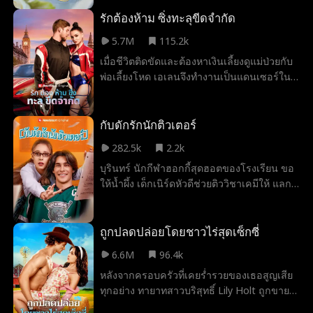
แต่งงานกับมหาเศรษฐีซามูเอล เทรนต์ ชายที่
กำลังอยู่ในอาการโคม่าหลังอุบัติเหตุร้ายแรง
รักต้องห้าม ซิ่งทะลุขีดจำกัด
แต่ไม่นานนัก ชื่อเสียงอื้อฉาวของซามูเอล เท
5.7M
115.2k
รนต์ก็กลับมามีชีวิตอีกครั้ง เมื่อเขาฟื้นขึ้นมา
เมื่อชีวิตติดขัดและต้องหาเงินเลี้ยงดูแม่ป่วยกับ
และพบว่าตัวเองหมั้นหมายกับหญิงแปลกหน้าที่
พ่อเลี้ยงโหด เอเลนจึงทำงานเป็นแดนเซอร์ใน
เขาไม่เคยรู้จักมาก่อน!
สนามแข่งรถใต้ดิน โดยไม่รู้ว่ากำลังจะเจอกับ
นักแข่งระดับตำนานที่ใครๆ ต่างเกรงกลัว… พี่
ชายต่างสายเลือดของตัวเอง และเธอดันเสีย
กับดักรักนักติวเตอร์
พรหมจรรย์ให้เขาไปแล้ว
282.5k
2.2k
บุรินทร์ นักกีฬาฮอกกี้สุดฮอตของโรงเรียน ขอ
ให้น้ำผึ้ง เด็กเนิร์ดหัวดีช่วยติววิชาเคมีให้ แลก
กับการที่เขาจะยอมเป็นแฟนกำมะลอ สอนเธอ
เรื่องจีบผู้ชาย และช่วยให้สมหวังกับคนที่เธอ
แอบชอบ แต่เรื่องราวจะเป็นอย่างไรเมื่อสัญญา
ถูกปลดปล่อยโดยชาวไร่สุดเซ็กซี่
กลับตาลปัตร เคมีระหว่างทั้งคู่ดันไม่ได้มีแค่ใน
6.6M
96.4k
หนังสือเรียนอีกต่อไป?
หลังจากครอบครัวที่เคยร่ำรวยของเธอสูญเสีย
ทุกอย่าง ทายาทสาวบริสุทธิ์ Lily Holt ถูกขาย
ให้กับ Mason Black ทายาทผู้โหดเหี้ยมของ