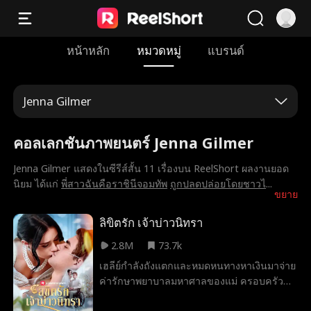
หน้าหลัก
หมวดหมู่
แบรนด์
Jenna Gilmer
คอลเลกชันภาพยนตร์ Jenna Gilmer
Jenna Gilmer แสดงในซีรีส์สั้น 11 เรื่องบน ReelShort ผลงานยอด
นิยม ได้แก่
พี่สาวฉันคือราชินีจอมทัพ
ถูกปลดปล่อยโดยชาวไ
...
ขยาย
ลิขิตรัก เจ้าบ่าวนิทรา
2.8M
73.7k
เฮลีย์กำลังถังแตกและหมดหนทางหาเงินมาจ่าย
ค่ารักษาพยาบาลมหาศาลของแม่ ครอบครัว
ของเธอยื่นมือช่วย แต่มีข้อแม้—เธอต้อง