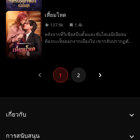
แผนพังเมื่อเธอพบอีริคพ่อมดตัวแสบและเผลอ
โดนเวทมนตร์ผูกมัดให้แต่งงานกับเขา เธอจึง
ต้องร่วมเดินทางไปกับเขาเพื่อร่ายมนตร์หย่า
เหี้ยมโหด
ทว่ายิ่งอยู่ใกล้สามีคนนี้กำแพงในใจของเธอก็
137.9k
1.4k
ค่อยๆ ทลายลง
หลังจากที่วิเชียสบีบคั้นและขับไล่เอมิเลียจน
ต้องระเห็จออกจากเมืองไป เขากลับปรากฏตัว
ขึ้นอีกครั้งในหลายปีต่อมาพร้อมกับข้อเสนอที่
เธอปฏิเสธไม่ได้นั่นคืองานที่จะช่วยให้เธอมี
ชีวิตรอดต่อไปได้ ทว่าวิเชียสเองก็ถูกหลอก
หลอนด้วยอดีตอันเลวร้ายจากการถูกทารุณ
1
2
กรรม และการเชื่อใจเขาก็อาจฉุดรั้งเอมิเลียให้
ตกลงไปในโลกใบเดิม ที่เคยทำลายเธอจน
ย่อยยับ เธอจะกล้าปล่อยใจให้ตกหลุมรักเขาได้
จริง ๆ หรือ
เกี่ยวกับ
การสนับสนุน