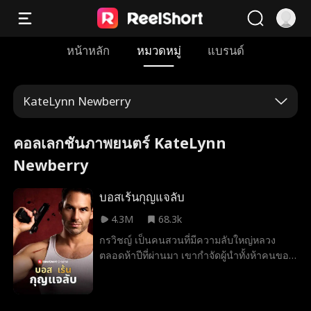
หน้าหลัก
หมวดหมู่
แบรนด์
KateLynn Newberry
คอลเลกชันภาพยนตร์ KateLynn
Newberry
บอสเร้นกุญแจลับ
4.3M
68.3k
กรวิชญ์ เป็นคนสวนที่มีความลับใหญ่หลวง
ตลอดห้าปีที่ผ่านมา เขากําจัดผู้นําทั้งห้าคนของ
องค์กรห้าขั้วอํานาจและยึดกุญแจทองคําของ
พวกเขามาได้สําเร็จ ซึ่งกุญแจเหล่านี้ไม่เพียง
เป็นสัญลักษณ์แห่งอํานาจของผู้นําแต่ละคน แต่