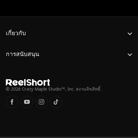
ยังเป็นกุญแจสําคัญที่จะเปิดห้องนิรภัยซึ่ง
รวบรวมทรัพย์สินมหาศาลทั้งหมดขององค์กรไว้
ตอนนี้กรวิชญ์พร้อมจะวางมือจากภารกิจลับนี้
ตั้งใจใช้ทรัพย์สมบัติที่ได้มา มอบชีวิตที่หรูหรา
และสงบสุขให้ภรรยาผู้เป็นที่รัก แต่ก่อนที่เขาจะ
เกี่ยวกับ
ได้เปิดเผยตัวตนที่แท้จริงให้ภรรยารู้ เขากลับพบ
ความจริงอันน่าตกใจว่า ภรรยาของเขากําลังมี
ความสัมพันธ์กับอินทัช นายพลระดับสูงคนหนึ่ง
การสนับสนุน
ขององค์กร ยิ่งไปกว่านั้น อินทัชยังต้องการให้
กรวิชญ์ใช้ฐานะคนสวน ช่วยเขาในการบุก
เข้าไปในห้องนิรภัยกุญแจทองคํา ตอนนั้น กร
วิชญ์จึงต้องหาทางพิสูจน์ให้ทุกคนเห็นว่าเขาคือ
ผู้นําแท้จริงที่กําจัดอดีตผู้นําทั้งห้ามาได้ พร้อม
© 2026 Crazy Maple Studio™, Inc. สงวนลิขสิทธิ์.
กับเปิดโปงแผนการอันชั่วร้ายของอินทัชไป
พร้อมๆ กัน... โดยในสายตาคนอื่นเขายังเป็น
เพียงแค่คนสวนเท่านั้น