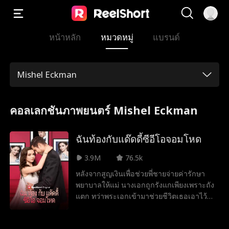
หน้าหลัก
หมวดหมู่
แบรนด์
Mishel Eckman
คอลเลกชันภาพยนตร์ Mishel Eckman
ฉันท้องกับแด๊ดดี้ซีอีโอจอมโหด
3.9M
76.5k
หลังจากสูญเงินเพื่อช่วยพี่ชายจ่ายค่ารักษา
พยาบาลให้แม่ นางเอกถูกรังแกเพียงเพราะถัง
แตก ทว่าพระเอกเข้ามาช่วยชีวิตเธอเอาไว้
เธอทำงานพิเศษที่บาร์แห่งหนึ่งและพบกับ
พระเอกโดยบังเอิญอีกครั้ง เขาตัดสินใจช่วย