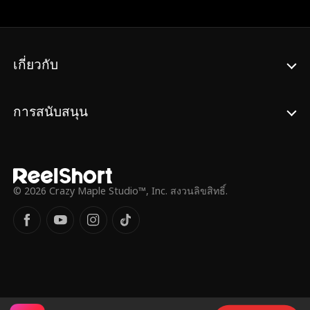
เหลือค่ารักษาพยาบาล ต่อมานางเอกตั้งท้อง
ลูกแฝดจากสัมพันธ์ข้ามคืนร่วมกับเขาในครั้ง
นั้น สุดท้ายเธอได้่ย้ายเข้ามาอยู่ร่วมกับเขา
และกลายเป็นที่รักของทุกคน
เกี่ยวกับ
การสนับสนุน
© 2026 Crazy Maple Studio™, Inc. สงวนลิขสิทธิ์.