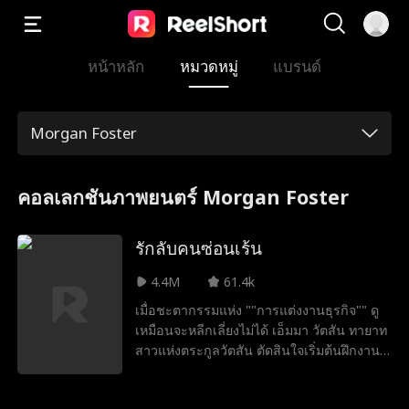
หน้าหลัก
หมวดหมู่
แบรนด์
Morgan Foster
คอลเลกชันภาพยนตร์ Morgan Foster
รักลับคนซ่อนเร้น
4.4M
61.4k
เมื่อชะตากรรมแห่ง ""การแต่งงานธุรกิจ"" ดู
เหมือนจะหลีกเลี่ยงไม่ได้ เอ็มมา วัตสัน ทายาท
สาวแห่งตระกูลวัตสัน ตัดสินใจเริ่มต้นฝึกงานที่
แอนเดอร์สัน คอร์ปอเรชั่น ในขณะเดียวกัน อี
ธาน แอนเดอร์สัน ทายาทหนุ่มแห่งตระกูลแอ