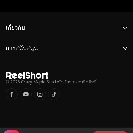
นเดอร์สัน ก้าวขึ้นรับตำแหน่งซีอีโอคนใหม่ ทั้ง
สองต่างซ่อนตัวตนที่แท้จริงเพื่อประเมินกัน
และกัน แต่กลับตกหลุมรักตั้งแต่แรกเห็น เรื่อง
ราวพลิกผันเมื่อมีคนอื่นอ้างตัวว่าเป็นเอ็มมา
เกี่ยวกับ
และเธอกลับเข้าใจผิดว่าชายอีกคนคือ “คู่
หมั้น” ของเธอ ด้วยความมุ่งมั่น เอ็มมาและอี
ธานจึงต้องช่วยกันหาทางถอนตัวจากการหมั้น
หมายที่พวกเขาไม่ได้เลือกเอง แต่พวกเขาจะ
การสนับสนุน
ค้นพบความจริงหรือไม่ว่า คนที่พวกเขาตามหา
อยู่ตรงหน้ามาตลอด?
© 2026 Crazy Maple Studio™, Inc. สงวนลิขสิทธิ์.