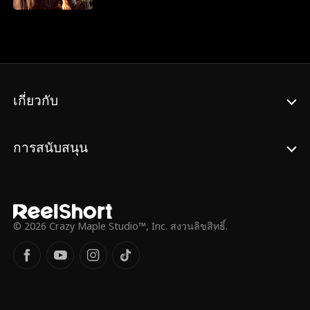
เพื่อให้ลูกสาวของเธอ ได้ถูกอุปการะโดย
แลน
ครอบครัวของอามีเลียและใช้ชีวิตอย่างหรูหรา
หลังจากนั้นสิบสามปี อามีเลียในตอนนี้กลาย
เป็นแชมป์นักบัลเล่ต์ และต้องเผชิญการกลั่น
แกล้งจากครอบครัวแท้ๆและทายาทจอมปลอม
ในที่สุดครอบครัวของอามีเลียก็ได้ค้นพบความ
เกี่ยวกับ
จริงและขอให้เธอให้อภัย...
การสนับสนุน
© 2026 Crazy Maple Studio™, Inc. สงวนลิขสิทธิ์.