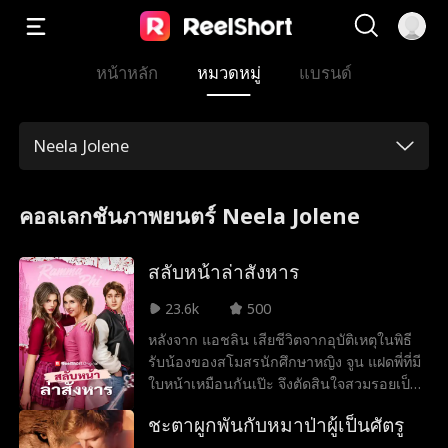
หน้าหลัก
หมวดหมู่
แบรนด์
Neela Jolene
คอลเลกชันภาพยนตร์ Neela Jolene
สลับหน้าล่าสังหาร
23.6k
500
หลังจาก แอชลิน เสียชีวิตจากอุบัติเหตุในพิธี
รับน้องของสโมสรนักศึกษาหญิง จูน แฝดพี่ที่มี
ใบหน้าเหมือนกันเป๊ะ จึงตัดสินใจสวมรอยเป็น
น้องสาวเพื่อล้างแค้นฆาตกรตัวจริง ซึ่งก็คือ
ชะตาผูกพันกับหมาป่าผู้เป็นศัตรู
เพื่อนสนิทหักเหลี่ยมโหดของแอชลินและแฟน