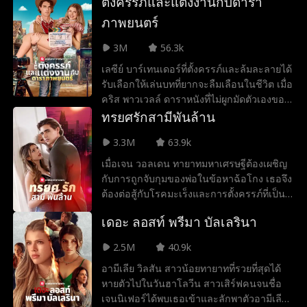
ตั้งครรภ์และแต่งงานกับดารา
อย่างไม่ลดละ โดยไม่รู้ว่าเธอเป็นคู่หมั้นของ
เขา ในขณะเดียวกัน เอลิซา ลูกพี่ลูกน้องที่ถูก
ภาพยนตร์
เลี้ยงดูโดยตระกูลแพตตันแทนเธอ กำลัง
3M
56.3k
พยายามอย่างหนักที่จะทำให้ทุกคนใน
ครอบครัวเกลียดชังเธอ แต่โชคร้ายสำหรับเอ
เลซีย์ บาร์เทนเดอร์ที่ตั้งครรภ์และล้มละลายได้
ลิซา เพราะอิซาเบลล่าเป็นอัจฉริยะที่มีความ
รับเลือกให้เล่นบทที่ยากจะลืมเลือนในชีวิต เมื่อ
สามารถเหนือชั้นในด้านการแพทย์และ
คริส พาวเวลล์ ดาราหนังที่ไม่ผูกมัดตัวเองขอ
เทคโนโลยี และสามารถเอาชนะเอลิซาได้ทุก
ให้เธอปลอมตัวเป็นคู่หมั้นของเขา ทั้งคู่ต่าง
ทรยศรักสามีพันล้าน
เมื่อ เมื่อความสามารถพิเศษของอิซาเบลล่าถูก
ไม่รู้ว่าทารกที่เธอกำลังตั้งครรภ์นั้นเป็นลูกของ
เปิดเผย เธอได้รับการสนับสนุนจากพี่ชายทั้งห้า
3.3M
63.9k
เขา
และพ่อแม่ ทำให้เธอกลายเป็นอัญมณีล้ำค่า
เมื่อเจน วอลเดน ทายาทมหาเศรษฐีต้องเผชิญ
ของตระกูลแพตตันในขณะที่อยู่ห่างจากการ
กับการถูกจับกุมของพ่อในข้อหาฉ้อโกง เธอจึง
เอื้อมมือของโอลิเวอร์เสมอ
ต้องต่อสู้กับโรคมะเร็งและการตั้งครรภ์ที่เป็น
ความลับโดยไม่มีเงินสนับสนุนใดๆ เพื่อปกป้อง
เดอะ ลอสท์ พรีมา บัลเลรินา
คู่หมั้นและบริษัทใหม่ของเขาจากชีวิตที่พัง
พินาศของเธอ เจนจึงวางแผนสร้างเรื่องราว
2.5M
40.9k
นอกใจเพื่อให้เขาหมดรักเธอ แต่ผ่านไปหลายปี
อามีเลีย วิลสัน สาวน้อยทายาทที่รวยที่สุดได้
แม้ว่าวินเซนต์จะกลายเป็นมหาเศรษฐีแล้ว เขา
หายตัวไปในวันฮาโลวีน สาวเสิร์ฟคนจนชื่อ
ก็ยังไม่ลืมเจน แล้วเจนจะทำอย่างไร เมื่อวิน
เจนนิเฟอร์ได้พบเธอเข้าและลักพาตัวอามีเลีย
เซนต์รู้เข้าว่าเขาดันมีลูกชายอายุ 7 ขวบ ชื่อดี