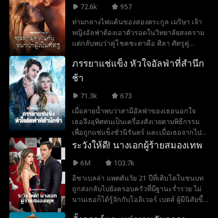
หนุ่มจอมเจ้าเล่ห์ของเธอ
72.6k
957
ท่ามกลางไฟแค้นของสองตระกูล เมริษา เจ้า
หญิงอัลฟ่าต้องเอาตัวรอดในวิทยาลัยสงคราม
แต่กลับพบว่าคู่โชคชะตาคือ ศิลา ศัตรูคู่
อาฆาตผู้ทรงพลัง... หมาป่าที่เธอไม่ควร
ภรรยาแช่แข็ง หัวใจอัลฟ่าที่สำนึก
ปรารถนา จึงกลายเป็นเพียงคนเดียวที่จะช่วย
ชีวิตเธอได้
ช้า
71.3k
673
เมื่อสายน้ำพบว่าสามีอัลฟ่าของเธอนอกใจ
เธอจึงอุทิศตนเป็นเครื่องสังเวยตามพิธีกรรม
เพื่อถูกแช่แข็งชั่วนิรันดร์ และเมื่อเธอจากไป
เธอก็จะได้ตัดสายสัมพันธ์คู่ครองระหว่างพวก
ระวังให้ดี! นางเอกผู้ร้ายสมองเทพ
เขาได้อย่างสิ้นเชิง ทิ้งไว้เพียงความเสียใจอัน
6M
103.7k
เย็นเยือกให้กลายเป็นคู่ครองใหม่ของเขา
ตลอดกาล! แต่เขาจะทำอย่างไรเพื่อพาเธอกลับ
อิซาเบลล่า แพตตันวัย 21 ปีที่เติบโตในชนบท
มาล่ะ?
ถูกส่งกลับไปยังครอบครัวที่มีฐานะร่ำรวย ไม่
นานเธอก็ได้รู้จักกับโอลิเวอร์ เบตส์ ผู้มีนิสัยขี้
โมโห (และแก่กว่ามาก) ซึ่งเริ่มไล่ตามเธอ