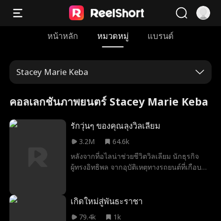
หน้าหลัก
หมวดหมู่
แบรนด์
Stacey Marie Keba
คอลเลกชันภาพยนตร์ Stacey Marie Keba
รักวุ่นๆ ของคุณลุงวิลเลียม
3.2M
64.6k
หลังจากที่อไลน่าช่วยชีวิตวิลเลียม นักธุรกิจ
ผู้ทรงอิทธิพล จากอุบัติเหตุทางรถยนต์ที่เกือบ
เอาชีวิตไม่รอด เขาได้ให้สัญญาไว้กับเธอ หลาย
เดือนต่อมา วิลเลียมได้พบเธออีกครั้งในงาน
ฉลองหมั้นของเจสัน หลานชายของเขา เพียง
เกิดใหม่สู่พันธะราชา
เพื่อจะพบว่าเธอคือว่าที่เจ้าสาวของเจสันนั่นเอง
79.4k
1k