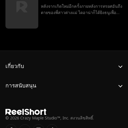
แม้จะต้องปิดบังความรู้สึก วิลเลียมก็ได้มอบของ
หลังจากเกิดใหม่อีกครั้งภายหลังการทรยศอันถึง
รักของหวงประจำตระกูลให้กับเธอ เมื่อเจสัน
ตายของพี่สาวต่างแม่ ไดอาน่าก็ได้ยิงธนูเพื่อ
ทรยศต่อเธอ อไลน่าจึงยกเลิกงานหมั้น ในขณะ
เลือกคู่ครองของเธอ ลูกธนูไปตกที่อเล็กซานเด
ที่อาการอัลไซเมอร์ของคุณยายเธอก็แย่ลง และ
อร์ ราชาไลแคนผู้ซ่อนตัวอยู่ แต่ขณะที่ไอวี่ยัง
ความปรารถนาที่จะได้เห็นหลานสาวแต่งงาน
คงวางแผนการอยู่ และสายสัมพันธ์ระหว่างเธอ
ยังคงค้างคาใจ อไลน่าจึงขอให้วิลเลียมแต่งงาน
กับอเล็กซ์ก็ยังไม่ชัดเจน ไดอาน่าจึงจำเป็นต้อง
กับเธอด้วยสัญญาลับหนึ่งปี วิลเลียมเห็นว่านี่คือ
ต่อสู้เพื่อเปลี่ยนชะตากรรมของตัวเอง ก่อนที่ทุก
โอกาสที่จะได้ชนะใจเธอ และในขณะที่เขา
อย่างจะสายเกินไป
ปกป้องดูแลเธอ อไลน่าก็เริ่มตกหลุมรักเขาเช่น
กัน
เกี่ยวกับ
การสนับสนุน
© 2026 Crazy Maple Studio™, Inc. สงวนลิขสิทธิ์.