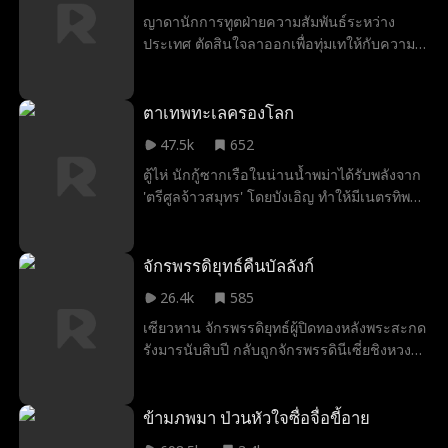
ญาดานักการทูตฝ่ายความสัมพันธ์ระหว่าง
ประเทศ ตัดสินใจลาออกเพื่อทุ่มเทให้กับความ
รัก แต่กลับถูกอดิศรสามีผู้เป็นผู้พันหนุ่มและ
ลูกชายของเธอรังเกียจ เธอตัดสินใจหย่าและ
กลับมาสร้างความตื่นตาตื่นใจให้กับการเป็น
ตาเทพทะเลครองโลก
นักการทูตในฐานะลินดาอีกครั้ง อดิศรสามีของ
47.5k
652
เธอรู้สึกผิดเมื่อคิดได้ก็พบว่าสายไปแล้ว เพ
ตู้ไห่ นักกู้ซากเรือในน่านน้ำพม่าได้รับพลังจาก
ราะญาดาไม่สามารถให้อภัยเขาได้อีก นภา
'ตรีศูลจ้าวสมุทร' โดยบังเอิญ ทำให้มีเนตรทิพย์
ตัดสินใจแต่งงานกับอดิศรและใช้เรื่องที่พี่ชาย
มองเห็นพิกัดสมบัติ เขาใช้พลังพิเศษฝ่าฟัน
เธอเคยช่วยชีวิตเขามาเป็นข้ออ้างเพื่อก่อเรื่อง
อันตราย ร่วมมือกับอาหมิงและคุณหนูเจิ้งซูอวี้
วุ่นวายไม่รู้จบ พร้อมกับยุยงให้ญาดามีปัญหากับ
สร้างเครือข่ายธุรกิจ จนกลายเป็นจ้าวสมุทรผู้
จักรพรรดิยุทธ์คืนบัลลังก์
อดิศรกับลูกชายของเธอ สุดท้ายเมื่อความจริง
มั่งคั่งพร้อมเป้าหมายพิชิตน่านน้ำทั่วโลก
ปรากฏน้องสาวผู้ทรยศชาติก็ถูกจับเข้าคุก
26.4k
585
อดิศรเข้าใจว่าเขาได้พลาดโอกาสกับญาดาไป
เซียวหาน จักรพรรดิยุทธ์ผู้ปิดทองหลังพระสะกด
แล้ว จึงออกสู่สนามรบและเสียชีวิตในที่สุด โดย
รังมารนับสิบปี กลับถูกจักรพรรดินีเซี่ยชิงหวง
มีจดหมายลาตายเผยว่าในชีวิตนี้ปรารถนาเพียง
หลงเชื่อคำลวงสั่งปลดและเนรเทศท่ามกลางคำ
ได้ใช้ชีวิตร่วมกับเธอจนแก่เฒ่าก็พอ จากนั้นญา
สาปแช่ง เมื่อไร้ผู้คุ้มกัน ผนึกมารจึงแตกสลาย
ดาก็พาลูกชายและลูกบุญธรรมของเธอออก
นำหายนะมาสู่จักรวรรดิ ในยามที่บ้านเมืองใกล้
ข้ามภพมา ป่วนหัวใจซื่อจื่อขี้อาย
เดินทางสู่ภารกิจใหม่อีกครั้ง
ล่มสลายและน้องสาวตกอยู่ในอันตราย เซียว