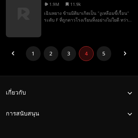
1.9M
11.9k
เฉินหยาง ข้ามมิติมาเกิดเป็น "งูเหลือมขี้เรื้อน"
ระดับ F ที่ถูกดาวโรงเรียนทิ้งอย่างไม่ใยดี ทว่า
ในวินาทีเฉียดตายเขากลับปลุก "ระบบกลืนกิน"
ขึ้นมา จากงูดินสู่การล่าสังหารหมาป่าเงา
วิวัฒนาการเป็นเจียวหลงและจุติใหม่เป็น "มังกร
บรรพกาลผู้สร้างโลก" เคียงข้างมนุษยชาติฝ่า
1
2
3
4
5
วิกฤตสัตว์โถมเมืองและศัตรูต่างมิติ
เกี่ยวกับ
การสนับสนุน