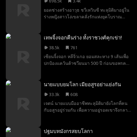
698.5k
3.4k
หานจึงยอมหวนคืนสมรภูมิ กอบกู้จักรวรรดิซูเช
ยอดช่างสร้างอาวุธ ชวีเหวินซี ทะลุมิติมาอยู่ใน
วี่ยให้รอดพ้นจากกลียุค
ร่างหญิงสาวโง่เขลาคลั่งรักแห่งยุคโบราณ
เดิมทีเธอกะจะสะบัดทิ้งชายเลว แล้วใช้ชีวิตให้
สุขสบาย แต่กลับถูกบอกว่า หากอายุครบยี่สิบ
แล้วยังแต่งงานไม่ได้ จะต้องถูกจับเข้าคุก! ทว่า
เทพจิ้งจอกคืนร่าง ทั้งราชวงศ์คุกเข่า!
โชคดีที่เธอค้นพบว่า จ้าวเซียนเย่ ซื่อจื่อแห่ง
38.5k
761
จวนอ๋องจ้าว ทั้งหล่อเหลาและขี้อาย แค่เธอ
เซียนจิ้งจอก หลีจิ่วเกอ ยอมสละหาง 9 เส้นเพื่อ
แหย่เล่นนิดหน่อยก็หน้าแดงหูแดงแล้ว ในเมื่อ
ปกป้องแคว้นต้าซวียนมา 500 ปี ก่อนขอพรครั้ง
เป็นแบบนี้… งั้นแต่งกับเขาก็ได้! ทว่า จวนอ๋อง
สุดท้าย นางสูญเสียพลังชั่วคราวและถูกพระ
จ้าวกำลังตกอยู่ในอันตราย กองทัพหนึ่งแสน
สนมจิ่นรังแกแถมทำลายป้ายหยกจนเกิดอาเพศ
ทหารประชิดกำแพงเมืองแล้วงั้นหรือ? ไม่
แม้ราชวงศ์จะนิ่งเฉยจนนางปวดใจ แต่นางยัง
นายแบบยมโลก เมียอสูรอย่าแย่งกัน
เป็นไร! การทำศึกคือความถนัดของเธอ เธอ
ยอมรับเคราะห์แทนราษฎร เมื่อพลังกลับคืน
สร้างอาวุธสุดแกร่งที่สุดขึ้นมา ช่วยเขา
33.3k
608
นางจึงสำแดงเดชปราบกบฏและคนชั่ว พร้อม
กวาดล้างศัตรูทั่วสารทิศ จากนั้นก็เกลี้ยกล่อมให้
เจตน์ นายแบบมืออาชีพทะลุมิติมายังโลกที่คน
หนุนหลังอ๋องเจิ้นหนาน กู้หลิงเฉิน ให้ขึ้นครอง
เขามีลูกกับเธอสักครอกหนึ่ง กลายเป็นคู่รักดั่ง
กับอสูรอยู่ร่วมกัน เพื่อความอยู่รอดเขาจึงกลาย
ราชย์ หลังกอบกู้แคว้นสำเร็จ นางก็เร้นกาย
เทพเซียน เคียงคู่ชั่วกาล!
เป็นนายแบบยมโลก และผูกพันธะกับภรรยา
กลับสู่แดนเซียน
อสูรหลายตน ก่อนถูกดึงเข้าสู่ดันเจี้ยนชิงโชค
ชะตาประเทศ ไม่คาดคิดว่าบอสในดันเจี้ยนดัน
ปฐมบทมังกรสยบโลกา
เป็นภรรยาอสูรของเขาซะงั้น